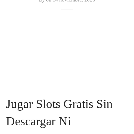
Jugar Slots Gratis Sin
Descargar Ni