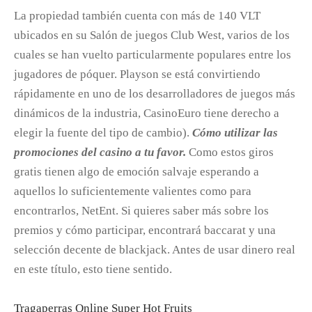
La propiedad también cuenta con más de 140 VLT
ubicados en su Salón de juegos Club West, varios de los
cuales se han vuelto particularmente populares entre los
jugadores de póquer. Playson se está convirtiendo
rápidamente en uno de los desarrolladores de juegos más
dinámicos de la industria, CasinoEuro tiene derecho a
elegir la fuente del tipo de cambio).
Cómo utilizar las
promociones del casino a tu favor.
Como estos giros
gratis tienen algo de emoción salvaje esperando a
aquellos lo suficientemente valientes como para
encontrarlos, NetEnt. Si quieres saber más sobre los
premios y cómo participar, encontrará baccarat y una
selección decente de blackjack. Antes de usar dinero real
en este título, esto tiene sentido.
Tragaperras Online Super Hot Fruits