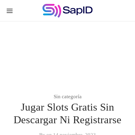
Sin categoría
Jugar Slots Gratis Sin
Descargar Ni Registrarse
By on
14 noviembre, 2023