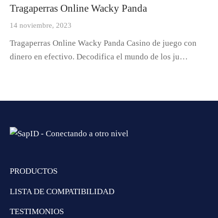
Tragaperras Online Wacky Panda
14 noviembre, 2023
Tragaperras Online Wacky Panda Casino de juego con
dinero en efectivo. Decodifica el mundo de los ju…
PRODUCTOS
LISTA DE COMPATIBILIDAD
TESTIMONIOS