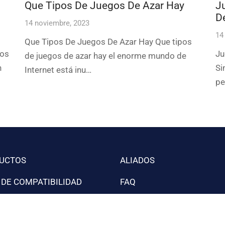
Que Tipos De Juegos De Azar Hay
J
D
14 noviembre, 2023
14
Que Tipos De Juegos De Azar Hay Que tipos
Los
Ju
de juegos de azar hay el enorme mundo de
n
Si
Internet está inu…
pe
UCTOS
ALIADOS
 DE COMPATIBILIDAD
FAQ
IMONIOS
CONTACTO
N
TIENDA