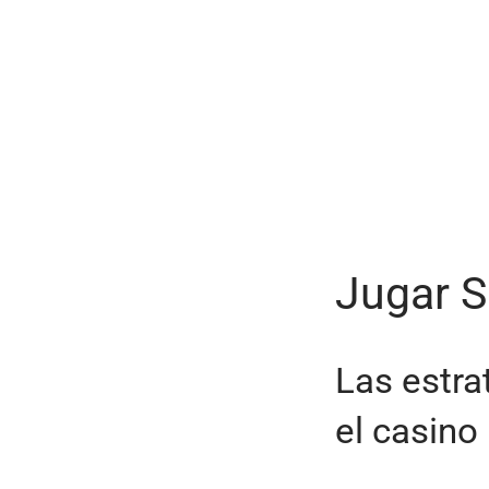
Jugar S
Las estra
el casino