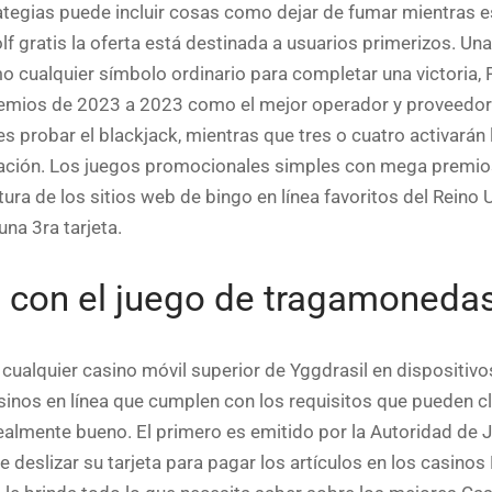
ategias puede incluir cosas como dejar de fumar mientras e
lf gratis la oferta está destinada a usuarios primerizos. Una 
 cualquier símbolo ordinario para completar una victoria,
emios de 2023 a 2023 como el mejor operador y proveedor
es probar el blackjack, mientras que tres o cuatro activarán 
ación. Los juegos promocionales simples con mega premio
tura de los sitios web de bingo en línea favoritos del Reino 
una 3ra tarjeta.
e con el juego de tragamonedas
 cualquier casino móvil superior de Yggdrasil en dispositivo
inos en línea que cumplen con los requisitos que pueden c
ealmente bueno. El primero es emitido por la Autoridad de 
deslizar su tarjeta para pagar los artículos en los casino