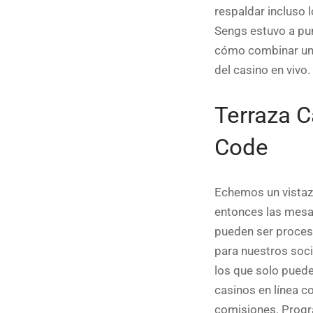
respaldar incluso l
Sengs estuvo a pun
cómo combinar una 
del casino en vivo.
Terraza 
Code
Echemos un vistazo
entonces las mesa
pueden ser proces
para nuestros socio
los que solo pued
casinos en línea co
comisiones. Program