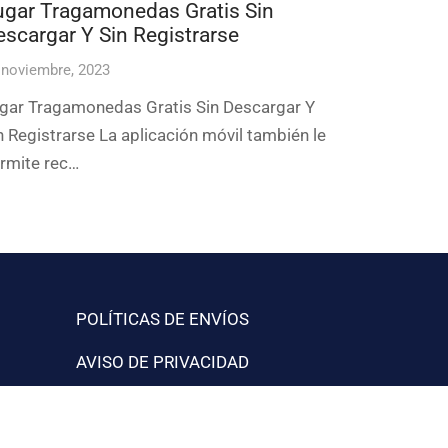
ugar Tragamonedas Gratis Sin
escargar Y Sin Registrarse
 noviembre, 2023
gar Tragamonedas Gratis Sin Descargar Y
n Registrarse La aplicación móvil también le
rmite rec…
POLÍTICAS DE ENVÍOS
AVISO DE PRIVACIDAD
TÉRMINOS Y CONDICIONES
GARANTÍA