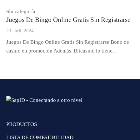
Sin categoría
Juegos De Bingo Online Gratis Sin Registrarse
23 abril, 2024
Juegos De Bingo Online Gratis Sin Registrarse Bono de
casino en promoción Además, Bitcasino lo tiene…
PRODUCTOS
LISTA DE COMPATIBILIDAD