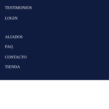
TESTIMONIOS
LOGIN
ALIADOS
FAQ
CONTACTO
TIENDA
POLÍTICAS DE ENVÍOS
AVISO DE PRIVACIDAD
TÉRMINOS Y CONDICIONES