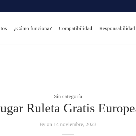
tos
¿Cómo funciona?
Compatibilidad
Responsabilidad 
Sin categoría
Jugar Ruleta Gratis Europe
By on
14 noviembre, 2023