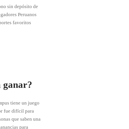
ono sin depósito de
jugadores Peruanos
portes favoritos
a ganar?
mpus tiene un juego
r fue difícil para
rsonas que saben una
ganancias para