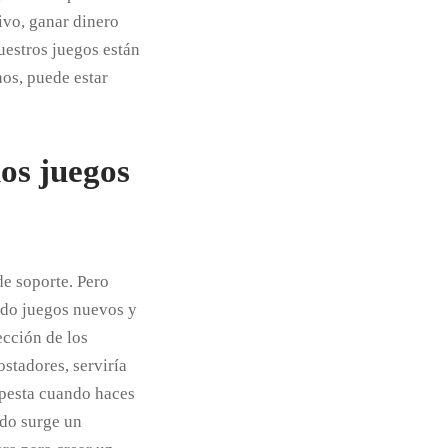
ivo, ganar dinero
uestros juegos están
os, puede estar
los juegos
de soporte. Pero
ndo juegos nuevos y
ección de los
stadores, serviría
apesta cuando haces
ndo surge un