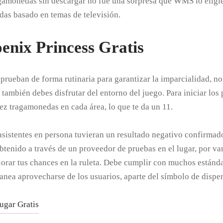
gamonedas sin descargar no fue una sorpresa que WMS lo eligie
as basado en temas de televisión.
enix Princess Gratis
prueban de forma rutinaria para garantizar la imparcialidad, no 
 también debes disfrutar del entorno del juego. Para iniciar los
ez tragamonedas en cada área, lo que te da un 11.
 asistentes en persona tuvieran un resultado negativo confirmado
enido a través de un proveedor de pruebas en el lugar, por var
jorar tus chances en la ruleta. Debe cumplir con muchos estánd
anea aprovecharse de los usuarios, aparte del símbolo de disper
ugar Gratis