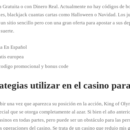
ta Gratuita o con Dinero Real. Actualmente no hay códigos de b
les, blackjack cuantas cartas como Halloween o Navidad. Los 
n sitio sencillo pero con una gran oferta para apostar a sus de
 suerte.
ta En Español
atis europea
codigo promocional y bonus code
tegias utilizar en el casino par
bir una vez que aparezca su posición en la acción, King of Oly
cial que se otorga completamente al azar. Si bien el año anterio
asinos en todas partes, pero puede ser un obstáculo para las pe
as operaciones del casino. Se trata de un casino que redujo mis 