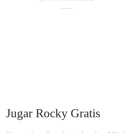
Jugar Rocky Gratis