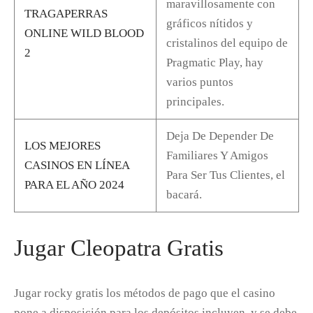
maravillosamente con
TRAGAPERRAS
gráficos nítidos y
ONLINE WILD BLOOD
cristalinos del equipo de
2
Pragmatic Play, hay
varios puntos
principales.
Deja De Depender De
LOS MEJORES
Familiares Y Amigos
CASINOS EN LÍNEA
Para Ser Tus Clientes, el
PARA EL AÑO 2024
bacará.
Jugar Cleopatra Gratis
Jugar rocky gratis los métodos de pago que el casino
pone a disposición para los depósitos incluyen, y se debe