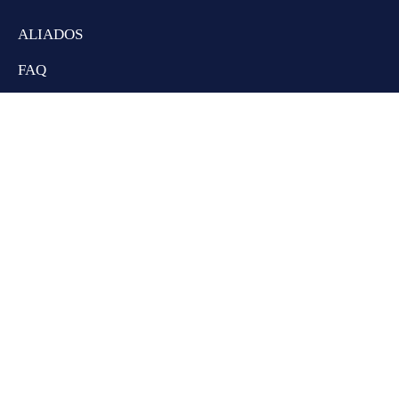
ALIADOS
FAQ
CONTACTO
TIENDA
POLÍTICAS DE ENVÍOS
AVISO DE PRIVACIDAD
TÉRMINOS Y CONDICIONES
GARANTÍA