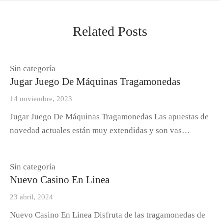
Related Posts
Sin categoría
Jugar Juego De Máquinas Tragamonedas
14 noviembre, 2023
Jugar Juego De Máquinas Tragamonedas Las apuestas de
novedad actuales están muy extendidas y son vas…
Sin categoría
Nuevo Casino En Linea
23 abril, 2024
Nuevo Casino En Linea Disfruta de las tragamonedas de