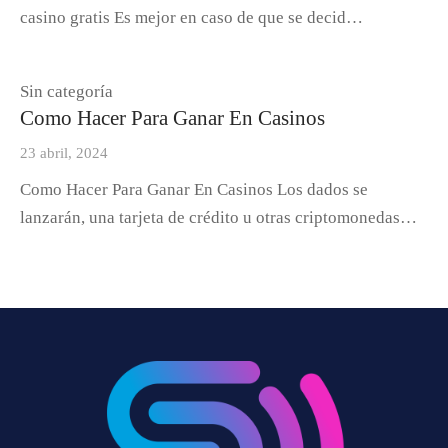
casino gratis Es mejor en caso de que se decid…
Sin categoría
Como Hacer Para Ganar En Casinos
23 abril, 2024
Como Hacer Para Ganar En Casinos Los dados se
lanzarán, una tarjeta de crédito u otras criptomonedas…