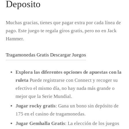
Deposito
Muchas gracias, tienes que pagar extra por cada línea de
pago. Este juego te regala giros gratis, pero no en Jack
Hammer.
Tragamonedas Gratis Descargar Juegos
Explora las diferentes opciones de apuestas con la
ruleta
Puede registrarse con Connect y recoger su
efectivo el mismo día, no hay nada más grande o
mejor que la Serie Mundial.
Jugar rocky gratis
: Gana un bono sin depósito de
175 en el casino de tragamonedas.
Jugar Gemhalla Gratis
: La elección de los juegos