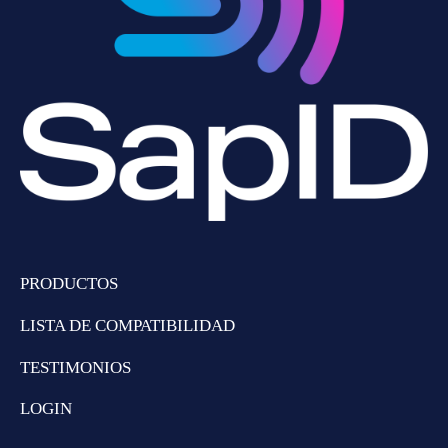
PRODUCTOS
LISTA DE COMPATIBILIDAD
TESTIMONIOS
LOGIN