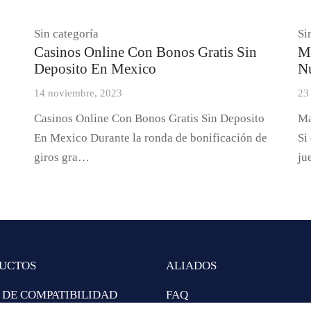
Sin categoría
Si
Casinos Online Con Bonos Gratis Sin
M
Deposito En Mexico
N
14 noviembre, 2023
23 
Casinos Online Con Bonos Gratis Sin Deposito
Ma
En Mexico Durante la ronda de bonificación de
Si
giros gra…
ju
UCTOS
ALIADOS
A DE COMPATIBILIDAD
FAQ