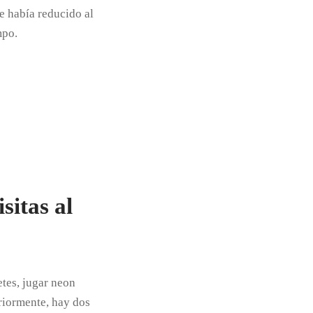
e había reducido al
mpo.
sitas al
etes, jugar neon
riormente, hay dos