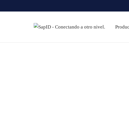
Produc