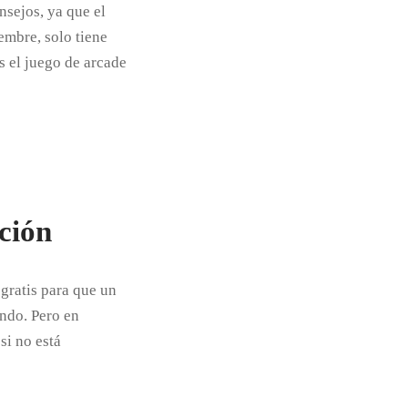
nsejos, ya que el
embre, solo tiene
s el juego de arcade
ación
 gratis para que un
ando. Pero en
si no está