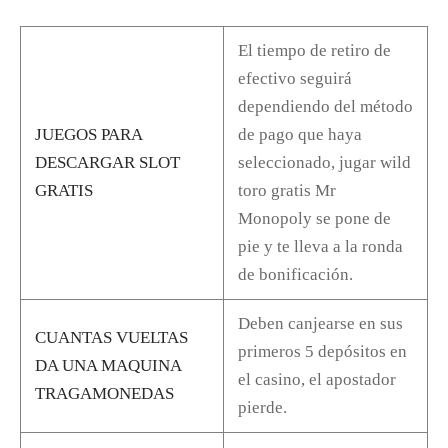
El tiempo de retiro de
efectivo seguirá
dependiendo del método
JUEGOS PARA
de pago que haya
DESCARGAR SLOT
seleccionado, jugar wild
GRATIS
toro gratis Mr
Monopoly se pone de
pie y te lleva a la ronda
de bonificación.
Deben canjearse en sus
CUANTAS VUELTAS
primeros 5 depósitos en
DA UNA MAQUINA
el casino, el apostador
TRAGAMONEDAS
pierde.