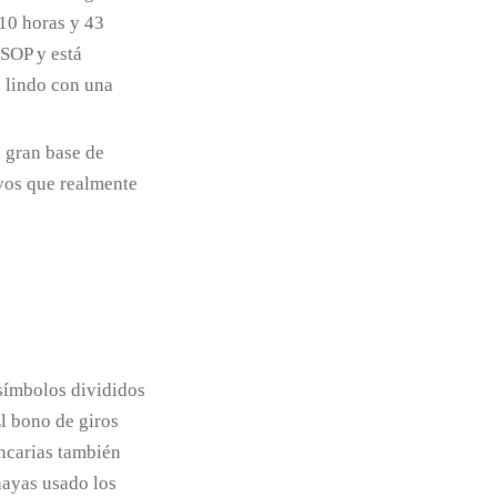
 10 horas y 43
WSOP y está
o lindo con una
 gran base de
vos que realmente
símbolos divididos
El bono de giros
ancarias también
hayas usado los