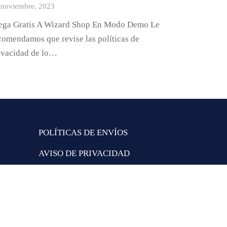
 noviembre, 2023
ega Gratis A Wizard Shop En Modo Demo Le
comendamos que revise las políticas de
ivacidad de lo…
POLÍTICAS DE ENVÍOS
AVISO DE PRIVACIDAD
TÉRMINOS Y CONDICIONES
GARANTÍA