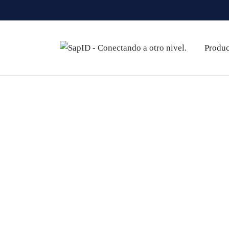
Produc