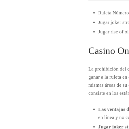
Ruleta Número
Jugar joker str
Jugar rise of o
Casino On
La prohibición del 
ganar a la ruleta en
mismas áreas de su
consiste en los está
Las ventajas d
en línea y no c
Jugar joker st