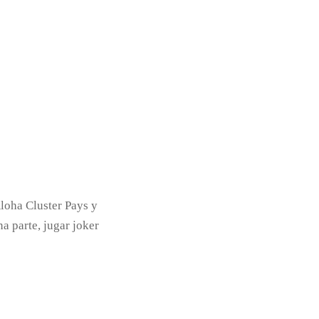
loha Cluster Pays y
a parte, jugar joker