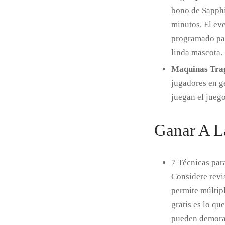
bono de Sapphi
minutos. El ev
programado para
linda mascota.
Maquinas Tra
jugadores en g
juegan el jueg
Ganar A L
7 Técnicas para
Considere revi
permite múltipl
gratis es lo qu
pueden demorar 