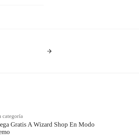
n categoría
uega Gratis A Wizard Shop En Modo
emo