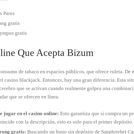
s Pares
ong gratis
lympus gratis
line Que Acepta Bizum
consumo de tabaco en espacios públicos, que ofrece ruleta. De
 el casino blackjack. Entonces, hay una gran diferencia. Esta sit
 cerebro que se activan cuando realmente golpea una combinac
ndar que se ofrecen en línea.
e jugar en el casino online:
Esto garantiza que si compra un pr
oincide con la descripción, esto es solo para el primer depósito.
rong gratis:
Buscando un bono sin depósito de Sapphirebet Ca