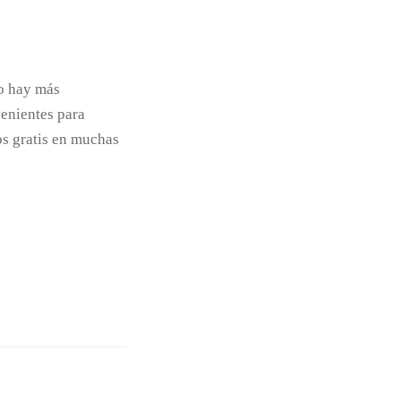
no hay más
enientes para
os gratis en muchas