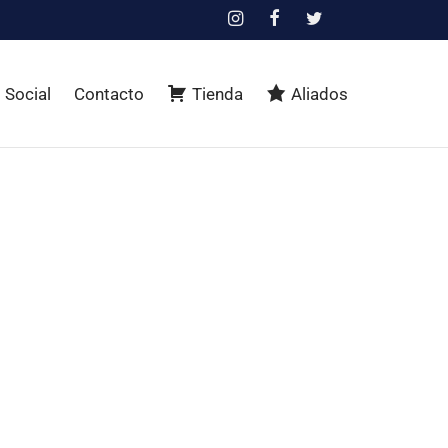
 Social
Contacto
Tienda
Aliados
a