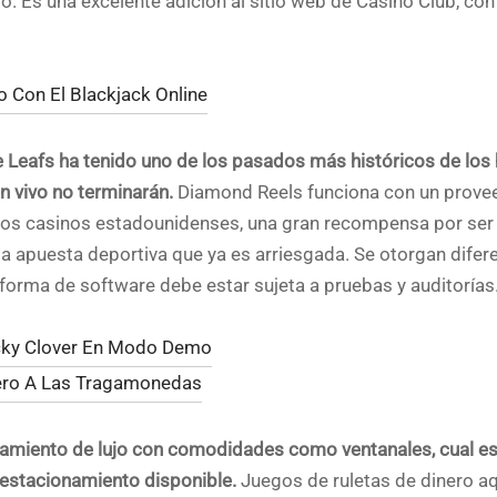
ro. Es una excelente adición al sitio web de Casino Club, co
 Con El Blackjack Online
 Leafs ha tenido uno de los pasados más históricos de los 
n vivo no terminarán.
Diamond Reels funciona con un prove
a los casinos estadounidenses, una gran recompensa por se
a apuesta deportiva que ya es arriesgada. Se otorgan difer
taforma de software debe estar sujeta a pruebas y auditorías
ucky Clover En Modo Demo
ero A Las Tragamonedas
ojamiento de lujo con comodidades como ventanales, cual es l
estacionamiento disponible.
Juegos de ruletas de dinero aq