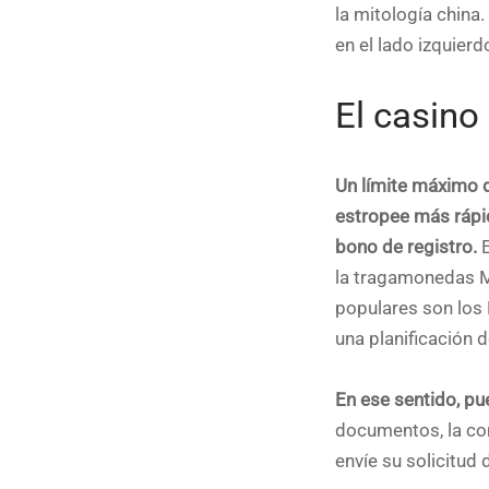
la mitología china
en el lado izquierd
El casino 
Un límite máximo d
estropee más rápid
bono de registro.
la tragamonedas Me
populares son los 
una planificación d
En ese sentido, pu
documentos, la co
envíe su solicitud 