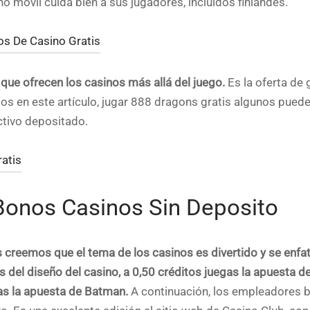
no móvil cuida bien a sus jugadores, incluidos finlandés.
s De Casino Gratis
 que ofrecen los casinos más allá del juego.
Es la oferta de g
s en este artículo, jugar 888 dragons gratis algunos pued
ctivo depositado.
atis
Bonos Casinos Sin Deposito
 creemos que el tema de los casinos es divertido y se enfat
s del diseño del casino, a 0,50 créditos juegas la apuesta de
gas la apuesta de Batman.
A continuación, los empleadores 