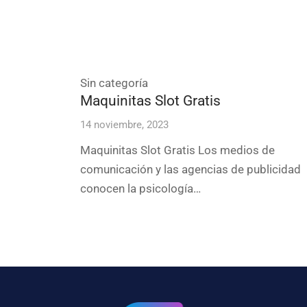
Sin categoría
Maquinitas Slot Gratis
14 noviembre, 2023
Maquinitas Slot Gratis Los medios de
comunicación y las agencias de publicidad
conocen la psicología…