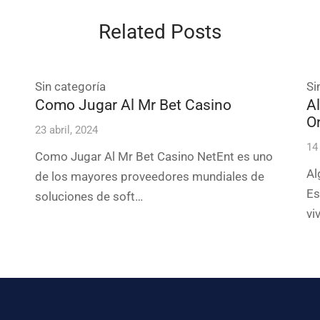
Related Posts
Sin categoría
Si
Como Jugar Al Mr Bet Casino
A
O
23 abril, 2024
14
Como Jugar Al Mr Bet Casino NetEnt es uno
Al
de los mayores proveedores mundiales de
Es
soluciones de soft…
vi