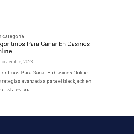
n categoría
lgoritmos Para Ganar En Casinos
nline
 noviembre, 2023
goritmos Para Ganar En Casinos Online
trategias avanzadas para el blackjack en
vo Esta es una …