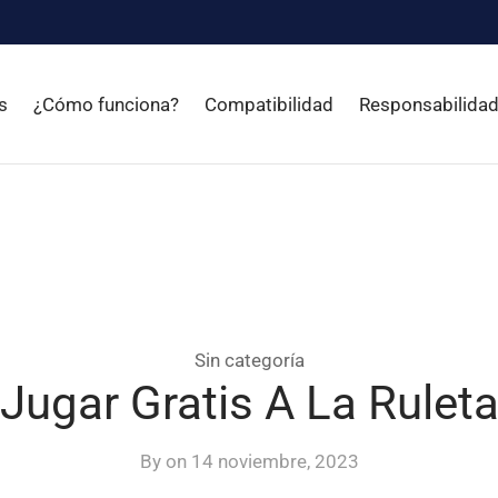
s
¿Cómo funciona?
Compatibilidad
Responsabilidad
Sin categoría
Jugar Gratis A La Rulet
By on
14 noviembre, 2023