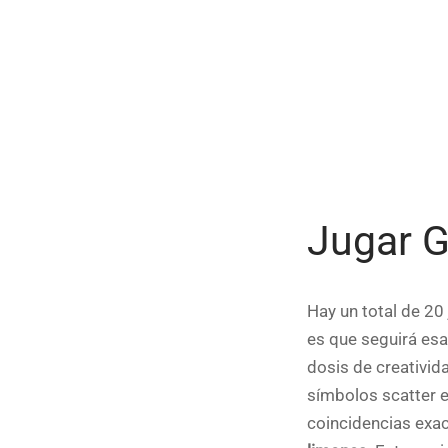
Jugar G
Hay un total de 20
es que seguirá esa
dosis de creativid
símbolos scatter en
coincidencias exa