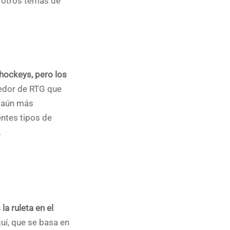
n otros temas de
hockeys, pero los
edor de RTG que
r aún más
entes tipos de
.
a ruleta en el
uí, que se basa en