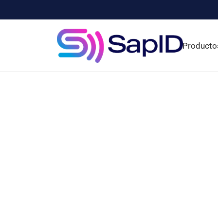
Producto