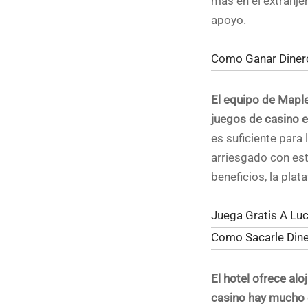
más en el extranje
apoyo.
Como Ganar Dinero
El equipo de Maple
juegos de casino e
es suficiente par
arriesgado con est
beneficios, la pla
Juega Gratis A L
Como Sacarle Din
El hotel ofrece al
casino hay mucho 