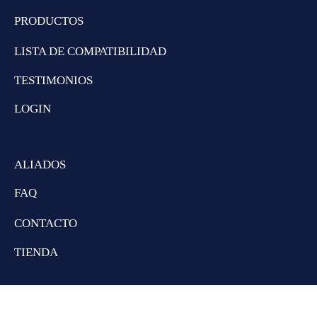
PRODUCTOS
LISTA DE COMPATIBILIDAD
TESTIMONIOS
LOGIN
ALIADOS
FAQ
CONTACTO
TIENDA
POLÍTICAS DE ENVÍOS