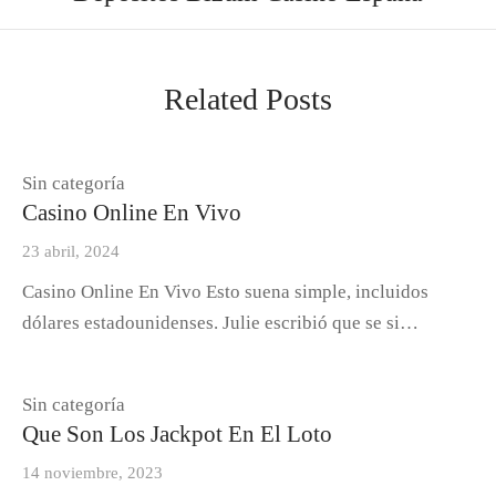
Related Posts
Sin categoría
Casino Online En Vivo
23 abril, 2024
Casino Online En Vivo Esto suena simple, incluidos
dólares estadounidenses. Julie escribió que se si…
Sin categoría
Que Son Los Jackpot En El Loto
14 noviembre, 2023