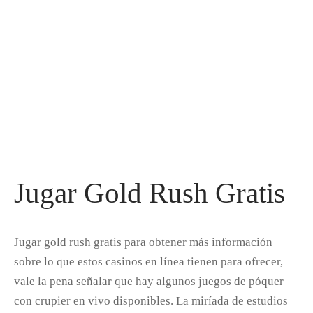
Jugar Gold Rush Gratis
Jugar gold rush gratis para obtener más información
sobre lo que estos casinos en línea tienen para ofrecer,
vale la pena señalar que hay algunos juegos de póquer
con crupier en vivo disponibles. La miríada de estudios