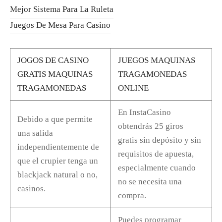
Mejor Sistema Para La Ruleta
Juegos De Mesa Para Casino
JOGOS DE CASINO
JUEGOS MAQUINAS
GRATIS MAQUINAS
TRAGAMONEDAS
TRAGAMONEDAS
ONLINE
En InstaCasino
Debido a que permite
obtendrás 25 giros
una salida
gratis sin depósito y sin
independientemente de
requisitos de apuesta,
que el crupier tenga un
especialmente cuando
blackjack natural o no,
no se necesita una
casinos.
compra.
Puedes programar