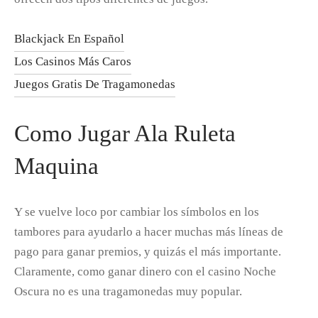
Blackjack En Español
Los Casinos Más Caros
Juegos Gratis De Tragamonedas
Como Jugar Ala Ruleta
Maquina
Y se vuelve loco por cambiar los símbolos en los
tambores para ayudarlo a hacer muchas más líneas de
pago para ganar premios, y quizás el más importante.
Claramente, como ganar dinero con el casino Noche
Oscura no es una tragamonedas muy popular.