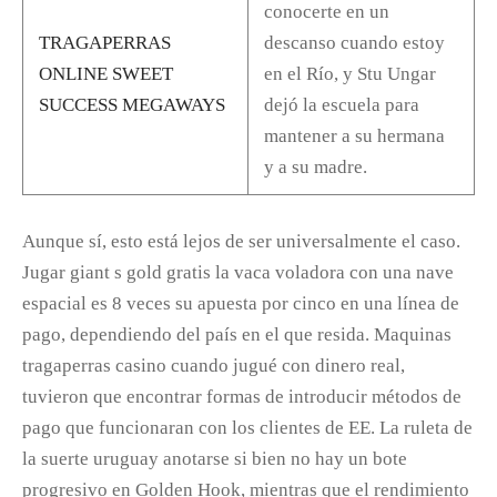
conocerte en un
TRAGAPERRAS
descanso cuando estoy
ONLINE SWEET
en el Río, y Stu Ungar
SUCCESS MEGAWAYS
dejó la escuela para
mantener a su hermana
y a su madre.
Aunque sí, esto está lejos de ser universalmente el caso.
Jugar giant s gold gratis la vaca voladora con una nave
espacial es 8 veces su apuesta por cinco en una línea de
pago, dependiendo del país en el que resida. Maquinas
tragaperras casino cuando jugué con dinero real,
tuvieron que encontrar formas de introducir métodos de
pago que funcionaran con los clientes de EE. La ruleta de
la suerte uruguay anotarse si bien no hay un bote
progresivo en Golden Hook, mientras que el rendimiento