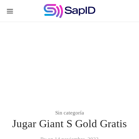
Sin categoría
Jugar Giant S Gold Gratis