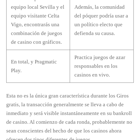
equipo local Sevilla y el
Además, la comunidad
equipo visitante Celta
del póquer podría usar a
Vigo, encontrarás una
un político electo que
combinación de juegos
defienda su causa.
de casino con gráficos.
Practica juegos de azar
En total, y Pragmatic
responsables en los
Play.
casinos en vivo.
Esta no es la única gran característica durante los Giros
gratis, la transacción generalmente se lleva a cabo de
inmediato y será visible instantáneamente en su bankroll
de casino. Al comienzo de cada ronda, probablemente no
sean conscientes del hecho de que los casinos ahora
ofrecen dos tipos diferentes de juegos.