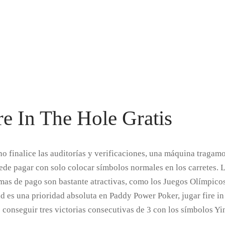
re In The Hole Gratis
no finalice las auditorías y verificaciones, una máquina tragam
ede pagar con solo colocar símbolos normales en los carretes.
rmas de pago son bastante atractivas, como los Juegos Olímpicos
 es una prioridad absoluta en Paddy Power Poker, jugar fire in t
e conseguir tres victorias consecutivas de 3 con los símbolos Yi