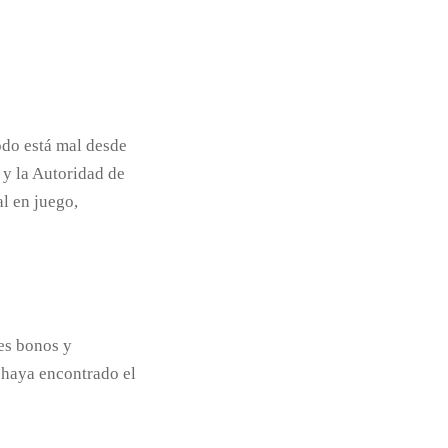
odo está mal desde
 y la Autoridad de
l en juego,
res bonos y
 haya encontrado el