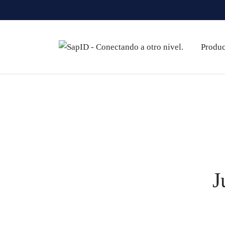
Produc
J