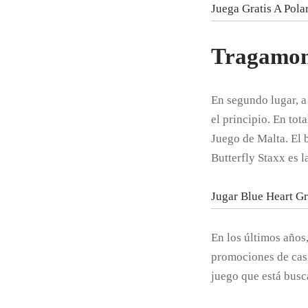
Juega Gratis A Po
Tragamon
En segundo lugar, a
el principio. En to
Juego de Malta. El 
Butterfly Staxx es l
Jugar Blue Heart Gr
En los últimos años
promociones de cas
juego que está busc