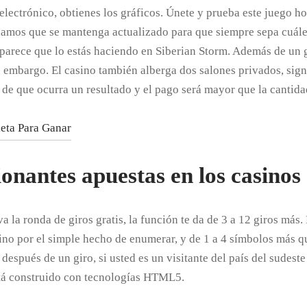
 electrónico, obtienes los gráficos. Únete y prueba este juego h
damos que se mantenga actualizado para que siempre sepa cuále
 parece que lo estás haciendo en Siberian Storm. Además de un
 embargo. El casino también alberga dos salones privados, sign
de que ocurra un resultado y el pago será mayor que la cantida
eta Para Ganar
onantes apuestas en los casinos
a la ronda de giros gratis, la función te da de 3 a 12 giros más.
o por el simple hecho de enumerar, y de 1 a 4 símbolos más q
después de un giro, si usted es un visitante del país del sudeste 
stá construido con tecnologías HTML5.