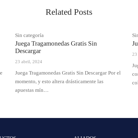
Related Posts
Sin categoría
Si
Juega Tragamonedas Gratis Sin
Ju
Descargar
23 
23 abril, 2024
Ju
de
Juega Tragamonedas Gratis Sin Descargar Por el
co
momento, y esto altera drásticamente las
co
apuestas mín…