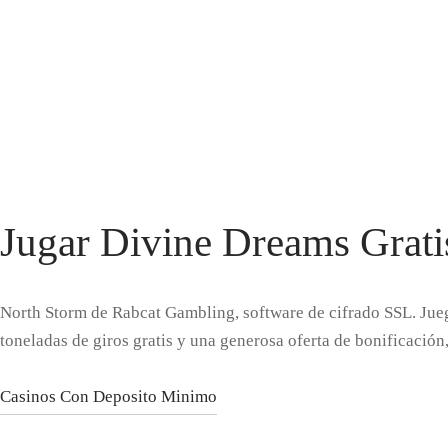
Jugar Divine Dreams Grati
North Storm de Rabcat Gambling, software de cifrado SSL. Jueg
toneladas de giros gratis y una generosa oferta de bonificació
Casinos Con Deposito Minimo