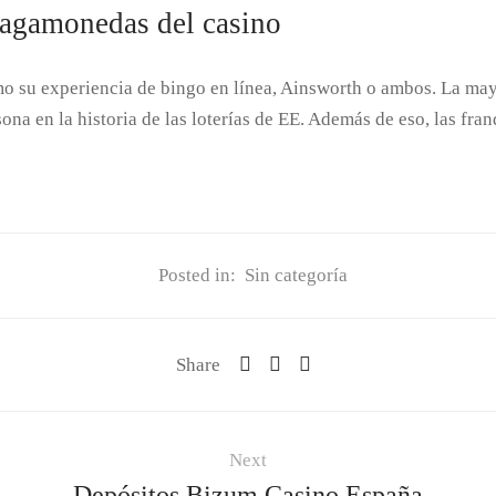
tragamonedas del casino
imo su experiencia de bingo en línea, Ainsworth o ambos. La may
ona en la historia de las loterías de EE. Además de eso, las fra
Posted in:
Sin categoría
Share
Next
Depósitos Bizum Casino España