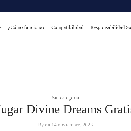
s
¿Cómo funciona?
Compatibilidad
Responsabilidad So
Sin categoría
Jugar Divine Dreams Grati
By on
14 noviembre, 2023