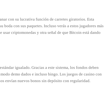
ar con su lucrativa función de carretes giratorios. Esta
a su boda con sus paquetes. Incluso verás a estos jugadores más
de usar criptomonedas y otra señal de que Bitcoin está dando
estándar igualado. Gracias a este sistema, los fondos deben
en modo demo dados e incluso bingo. Los juegos de casino con
nos envían nuevos bonos sin depósito con regularidad.