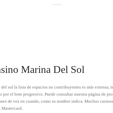
asino Marina Del Sol
del sol la lista de espacios no contribuyentes es más extensa, t
r por el bote progresivo. Puede consultar nuestra página de p
iones de vez en cuando, como su nombre indica. Muchos casino
, Mastercard.