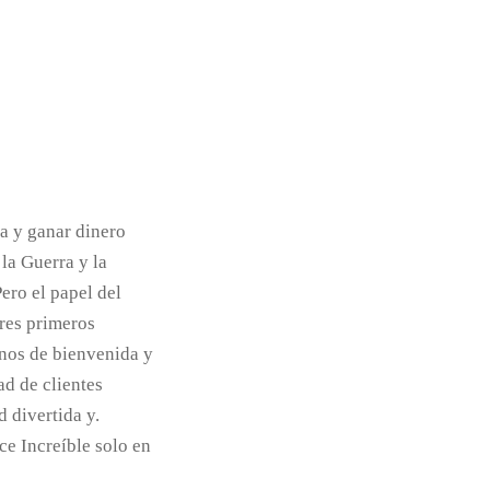
sa y ganar dinero
la Guerra y la
ero el papel del
tres primeros
onos de bienvenida y
ad de clientes
 divertida y.
ce Increíble solo en