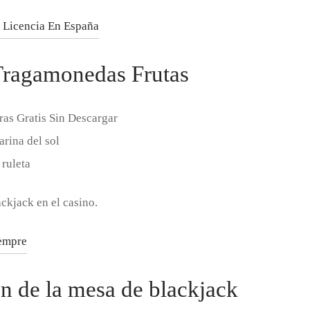
 Licencia En España
ragamonedas Frutas
ras Gratis Sin Descargar
arina del sol
 ruleta
ackjack en el casino.
empre
n de la mesa de blackjack