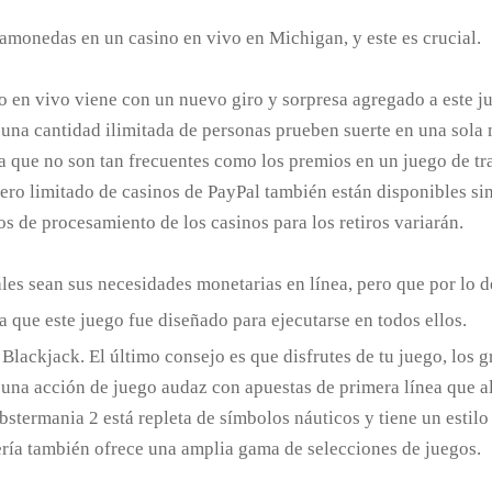
agamonedas en un casino en vivo en Michigan, y este es crucial.
o en vivo viene con un nuevo giro y sorpresa agregado a este ju
una cantidad ilimitada de personas prueben suerte en una sola
a que no son tan frecuentes como los premios en un juego de t
ero limitado de casinos de PayPal también están disponibles si
s de procesamiento de los casinos para los retiros variarán.
les sean sus necesidades monetarias en línea, pero que por lo d
 que este juego fue diseñado para ejecutarse en todos ellos.
 Blackjack.
El último consejo es que disfrutes de tu juego, los 
 una acción de juego audaz con apuestas de primera línea que
bstermania 2 está repleta de símbolos náuticos y tiene un estilo
ería también ofrece una amplia gama de selecciones de juegos.