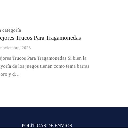
n categoría
jores Trucos Para Tragamonedas
 noviembre, 2023
jores Trucos Para Tragamonedas Si bien la
yoría de los juegos tienen como tema barras
 oro y d…
POLÍTICAS DE ENVÍOS