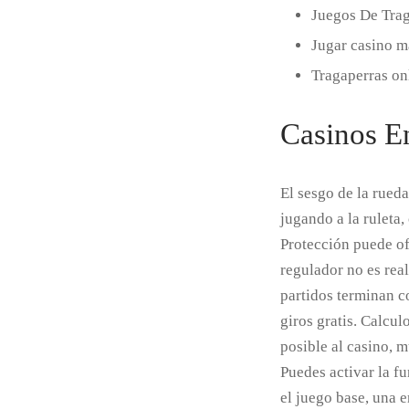
Juegos De Tra
Jugar casino m
Tragaperras on
Casinos En
El sesgo de la rueda
jugando a la ruleta,
Protección puede of
regulador no es rea
partidos terminan c
giros gratis. Calcul
posible al casino, m
Puedes activar la f
el juego base, una 