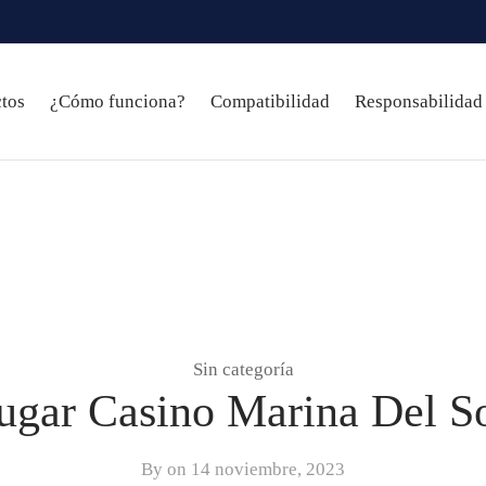
tos
¿Cómo funciona?
Compatibilidad
Responsabilidad 
Sin categoría
ugar Casino Marina Del S
By on
14 noviembre, 2023