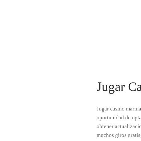
Jugar C
Jugar casino marina 
oportunidad de opta
obtener actualizac
muchos giros gratis