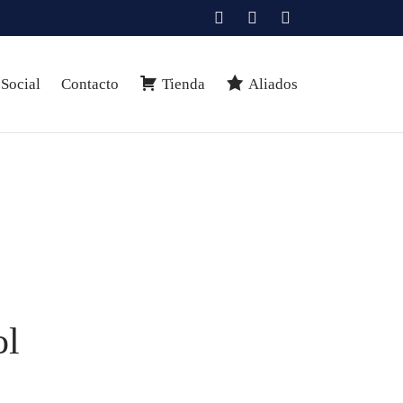
Social
Contacto
Tienda
Aliados
ol