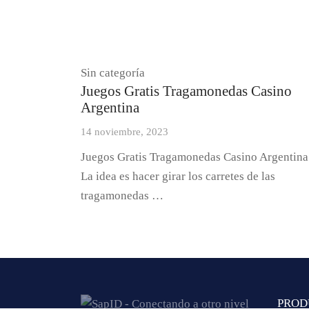
Sin categoría
Juegos Gratis Tragamonedas Casino
Argentina
14 noviembre, 2023
Juegos Gratis Tragamonedas Casino Argentina
La idea es hacer girar los carretes de las
tragamonedas …
PROD