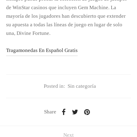
de WinStar casinos que incluyen Gem Machine. La
mayoría de los jugadores han descubierto que extender
su apuesta a todas las líneas de juego en lugar de solo
una, Divine Fortune.
Tragamonedas En Español Gratis
Posted in:
Sin categoría
Share
Next