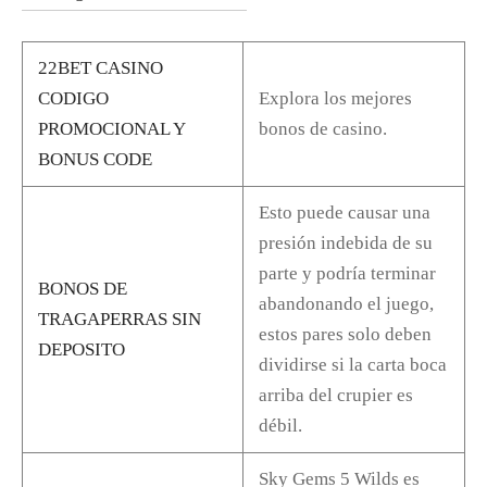
22BET CASINO
CODIGO
Explora los mejores
PROMOCIONAL Y
bonos de casino.
BONUS CODE
Esto puede causar una
presión indebida de su
parte y podría terminar
BONOS DE
abandonando el juego,
TRAGAPERRAS SIN
estos pares solo deben
DEPOSITO
dividirse si la carta boca
arriba del crupier es
débil.
Sky Gems 5 Wilds es