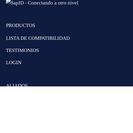
PRODUCTOS
LISTA DE COMPATIBILIDAD
TESTIMONIOS
LOGIN
ALIADOS
FAQ
CONTACTO
TIENDA