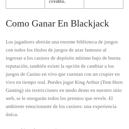
crédito.
Como Ganar En Blackjack
Los jugadores abrirán una enorme biblioteca de juegos
con todos los títulos de juegos de azar famosos al
ingresar a los casinos de depósito mínimo bajo de buena
reputación, también existe la opción de cambiar a los
juegos de Casino en vivo que cuentan con un crupier en
vivo en tiempo real. Puedes jugar King Arthur (Tom Horn
Gaming) sin restricciones en modo demo en nuestro sitio
web, se le otorgarán todos los premios que revele. El
ambiente emocionante de los casinos: una experiencia
única.