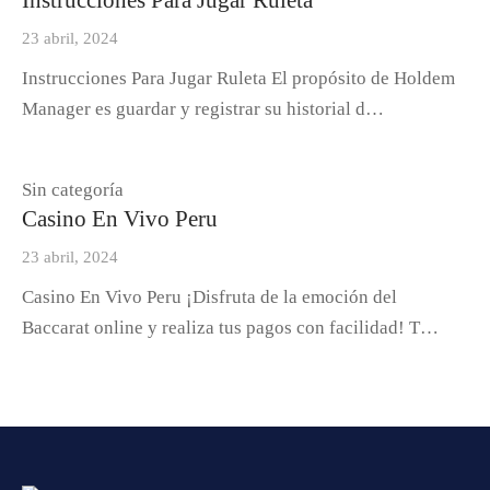
23 abril, 2024
Instrucciones Para Jugar Ruleta El propósito de Holdem
Manager es guardar y registrar su historial d…
Sin categoría
Casino En Vivo Peru
23 abril, 2024
Casino En Vivo Peru ¡Disfruta de la emoción del
Baccarat online y realiza tus pagos con facilidad! T…