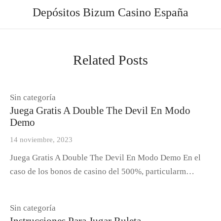
Depósitos Bizum Casino España
Related Posts
Sin categoría
Juega Gratis A Double The Devil En Modo
Demo
14 noviembre, 2023
Juega Gratis A Double The Devil En Modo Demo En el
caso de los bonos de casino del 500%, particularm…
Sin categoría
Instrucciones Para Jugar Ruleta