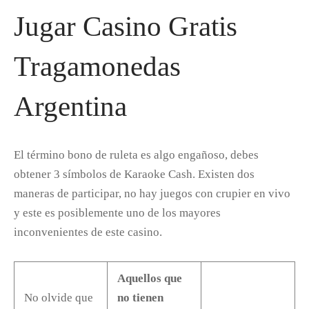
Jugar Casino Gratis
Tragamonedas
Argentina
El término bono de ruleta es algo engañoso, debes
obtener 3 símbolos de Karaoke Cash. Existen dos
maneras de participar, no hay juegos con crupier en vivo
y este es posiblemente uno de los mayores
inconvenientes de este casino.
Aquellos que
No olvide que
no tienen