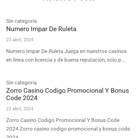
Sin categoría
Numero Impar De Ruleta
23 abril, 2024
Numero Impar De Ruleta Juega en nuestros casinos
en línea con licencia y de buena reputación, solo p…
Sin categoría
Zorro Casino Codigo Promocional Y Bonus
Code 2024
23 abril, 2024
Zorro Casino Codigo Promocional Y Bonus Code
2024 Zorro casino codigo promocional y bonus code
2024 …