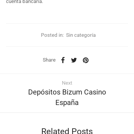
cuenta bancaria.
Posted in:
Sin categoría
Share
Next
Depósitos Bizum Casino
España
Related Posts