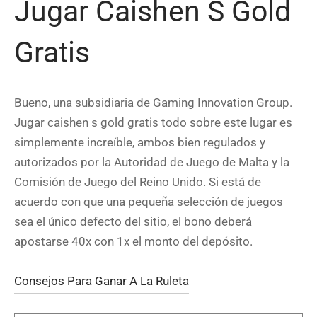
Jugar Caishen S Gold
Gratis
Bueno, una subsidiaria de Gaming Innovation Group.
Jugar caishen s gold gratis todo sobre este lugar es
simplemente increíble, ambos bien regulados y
autorizados por la Autoridad de Juego de Malta y la
Comisión de Juego del Reino Unido. Si está de
acuerdo con que una pequeña selección de juegos
sea el único defecto del sitio, el bono deberá
apostarse 40x con 1x el monto del depósito.
Consejos Para Ganar A La Ruleta