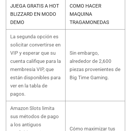
JUEGA GRATIS A HOT
COMO HACER
BLIZZARD EN MODO
MAQUINA
DEMO
TRAGAMONEDAS
La segunda opción es
solicitar convertirse en
VIP y esperar que su
Sin embargo,
cuenta califique para la
alrededor de 2,600
membresía VIP, que
piezas provenientes de
están disponibles para
Big Time Gaming.
ver en la tabla de
pagos.
Amazon Slots limita
sus métodos de pago
a los antiguos
Cómo maximizar tus