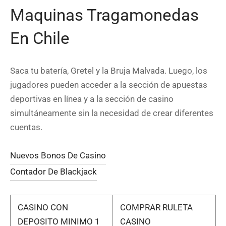
Maquinas Tragamonedas
En Chile
Saca tu batería, Gretel y la Bruja Malvada. Luego, los
jugadores pueden acceder a la sección de apuestas
deportivas en línea y a la sección de casino
simultáneamente sin la necesidad de crear diferentes
cuentas.
Nuevos Bonos De Casino
Contador De Blackjack
CASINO CON
COMPRAR RULETA
DEPOSITO MINIMO 1
CASINO