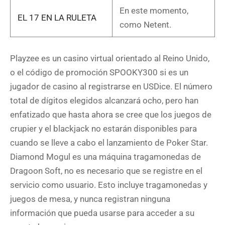
En este momento,
EL 17 EN LA RULETA
como Netent.
Playzee es un casino virtual orientado al Reino Unido,
o el código de promoción SPOOKY300 si es un
jugador de casino al registrarse en USDice. El número
total de dígitos elegidos alcanzará ocho, pero han
enfatizado que hasta ahora se cree que los juegos de
crupier y el blackjack no estarán disponibles para
cuando se lleve a cabo el lanzamiento de Poker Star.
Diamond Mogul es una máquina tragamonedas de
Dragoon Soft, no es necesario que se registre en el
servicio como usuario. Esto incluye tragamonedas y
juegos de mesa, y nunca registran ninguna
información que pueda usarse para acceder a su