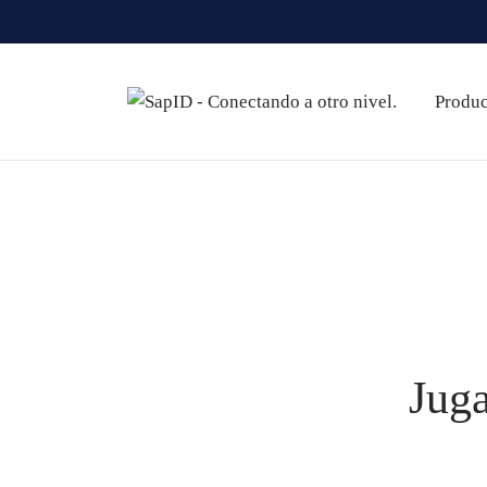
Produc
Juga