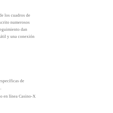
de los cuadros de
escrito numerosos
 seguimiento dan
átil y una conexión
específicas de
.
no en línea Casino-X