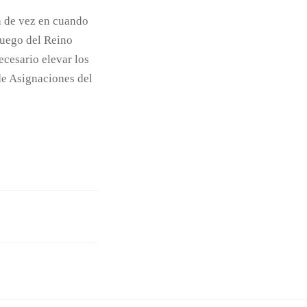
a de vez en cuando
Juego del Reino
ecesario elevar los
 de Asignaciones del