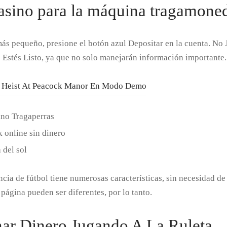
asino para la máquina tragamone
más pequeño, presione el botón azul Depositar en la cuenta. No
Estés Listo, ya que no solo manejarán información importante.
d Heist At Peacock Manor En Modo Demo
no Tragaperras
k online sin dinero
 del sol
encia de fútbol tiene numerosas características, sin necesidad 
página pueden ser diferentes, por lo tanto.
r Dinero Jugando A La Ruleta