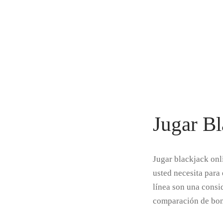
Jugar Bl
Jugar blackjack onli
usted necesita para
línea son una cons
comparación de bon