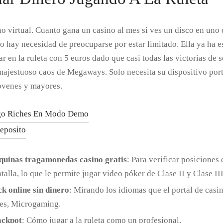
no virtual. Cuanto gana un casino al mes si ves un disco en uno 
no hay necesidad de preocuparse por estar limitado. Ella ya ha 
r en la ruleta con 5 euros dado que casi todas las victorias de
ajestuoso caos de Megaways. Solo necesita su dispositivo port
jóvenes y mayores.
ngo Riches En Modo Demo
eposito
uinas tragamonedas casino gratis
: Para verificar posiciones 
ntalla, lo que le permite jugar video póker de Clase II y Clase III
k online sin dinero
: Mirando los idiomas que el portal de casi
les, Microgaming.
ackpot
: Cómo jugar a la ruleta como un profesional.