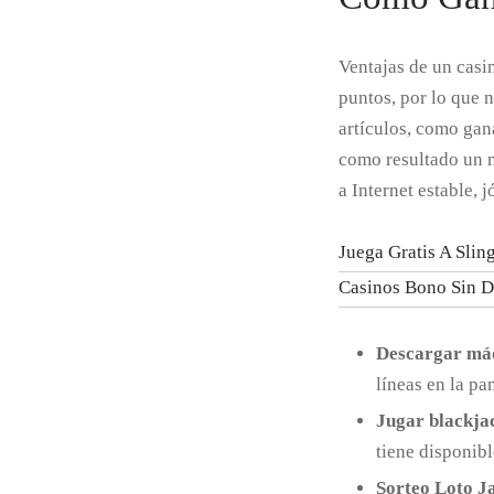
Ventajas de un casi
puntos, por lo que 
artículos, como gana
como resultado un m
a Internet estable, 
Juega Gratis A Sli
Casinos Bono Sin D
Descargar máq
líneas en la pa
Jugar blackjac
tiene disponib
Sorteo Loto J