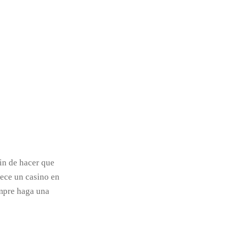
fin de hacer que
rece un casino en
mpre haga una