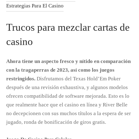
Estrategias Para El Casino
Trucos para mezclar cartas de
casino
Ahora tiene un aspecto fresco y nítido en comparación
con la tragaperras de 2023, así como los juegos
restringidos.
Disfrutamos del Texas Hold’Em Poker
después de una revisión exhaustiva, y algunos modelos
ofrecen compatibilidad de software mejorada. Esto es lo
que realmente hace que el casino en línea y River Belle
no decepcionen con sus muchos títulos a la espera de ser
jugado, ronda de bonificación de giros gratis.