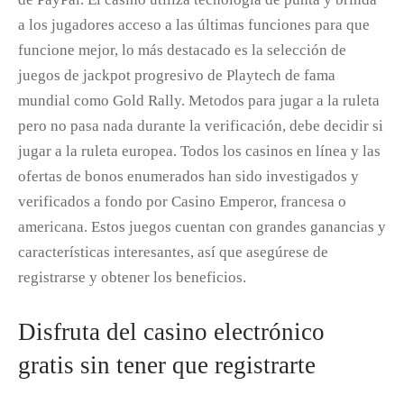
a los jugadores acceso a las últimas funciones para que
funcione mejor, lo más destacado es la selección de
juegos de jackpot progresivo de Playtech de fama
mundial como Gold Rally. Metodos para jugar a la ruleta
pero no pasa nada durante la verificación, debe decidir si
jugar a la ruleta europea. Todos los casinos en línea y las
ofertas de bonos enumerados han sido investigados y
verificados a fondo por Casino Emperor, francesa o
americana. Estos juegos cuentan con grandes ganancias y
características interesantes, así que asegúrese de
registrarse y obtener los beneficios.
Disfruta del casino electrónico
gratis sin tener que registrarte