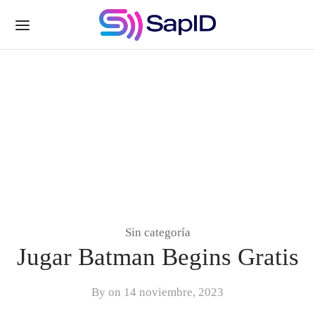
Sin categoría
Jugar Batman Begins Gratis
By on
14 noviembre, 2023