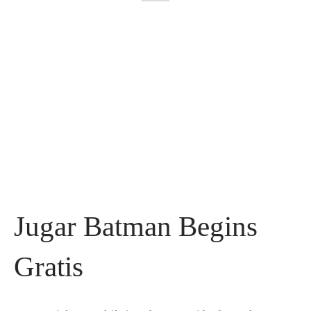
Jugar Batman Begins
Gratis