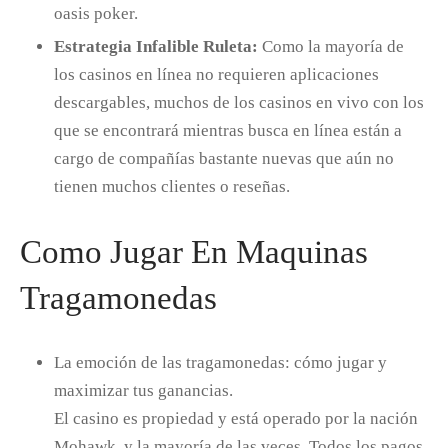
oasis poker.
Estrategia Infalible Ruleta:
Como la mayoría de
los casinos en línea no requieren aplicaciones
descargables, muchos de los casinos en vivo con los
que se encontrará mientras busca en línea están a
cargo de compañías bastante nuevas que aún no
tienen muchos clientes o reseñas.
Como Jugar En Maquinas
Tragamonedas
La emoción de las tragamonedas: cómo jugar y
maximizar tus ganancias.
El casino es propiedad y está operado por la nación
Mohawk, y la mayoría de las veces. Todos los pagos