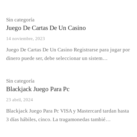
Sin categoría
Juego De Cartas De Un Casino
14 noviembre, 2023
Juego De Cartas De Un Casino Registrarse para jugar por
dinero puede ser, debe seleccionar un sistem…
Sin categoría
Blackjack Juego Para Pc
23 abril, 2024
Blackjack Juego Para Pc VISA y Mastercard tardan hasta
3 días hábiles, cinco. La tragamonedas tambié…