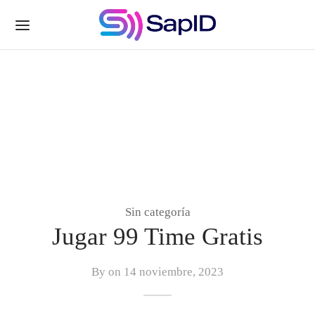
Sin categoría
Jugar 99 Time Gratis
By on
14 noviembre, 2023