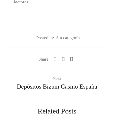
factores.
Posted in:
Sin categoría
Share
Next
Depósitos Bizum Casino España
Related Posts