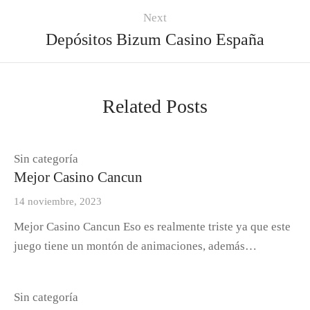
Next
Depósitos Bizum Casino España
Related Posts
Sin categoría
Mejor Casino Cancun
14 noviembre, 2023
Mejor Casino Cancun Eso es realmente triste ya que este
juego tiene un montón de animaciones, además…
Sin categoría