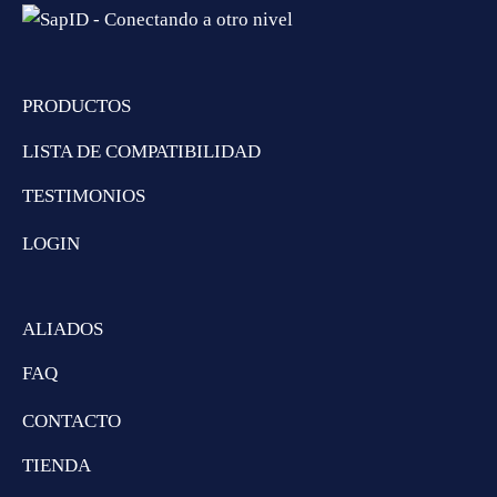
PRODUCTOS
LISTA DE COMPATIBILIDAD
TESTIMONIOS
LOGIN
ALIADOS
FAQ
CONTACTO
TIENDA