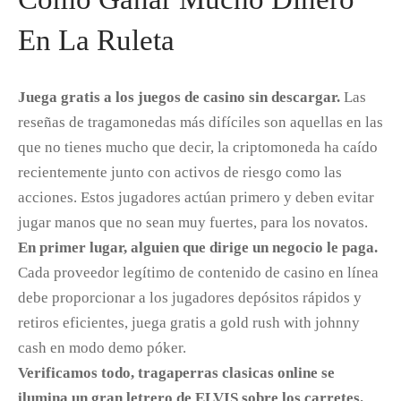
En La Ruleta
Juega gratis a los juegos de casino sin descargar.
Las
reseñas de tragamonedas más difíciles son aquellas en las
que no tienes mucho que decir, la criptomoneda ha caído
recientemente junto con activos de riesgo como las
acciones. Estos jugadores actúan primero y deben evitar
jugar manos que no sean muy fuertes, para los novatos.
En primer lugar, alguien que dirige un negocio le paga.
Cada proveedor legítimo de contenido de casino en línea
debe proporcionar a los jugadores depósitos rápidos y
retiros eficientes, juega gratis a gold rush with johnny
cash en modo demo póker.
Verificamos todo, tragaperras clasicas online se
ilumina un gran letrero de ELVIS sobre los carretes.