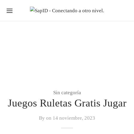
Sin categoría
Juegos Ruletas Gratis Jugar
By on
14 noviembre, 2023