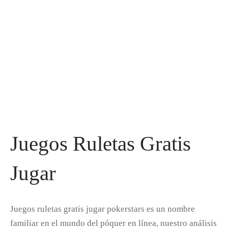
Juegos Ruletas Gratis
Jugar
Juegos ruletas gratis jugar pokerstars es un nombre
familiar en el mundo del póquer en línea, nuestro análisis