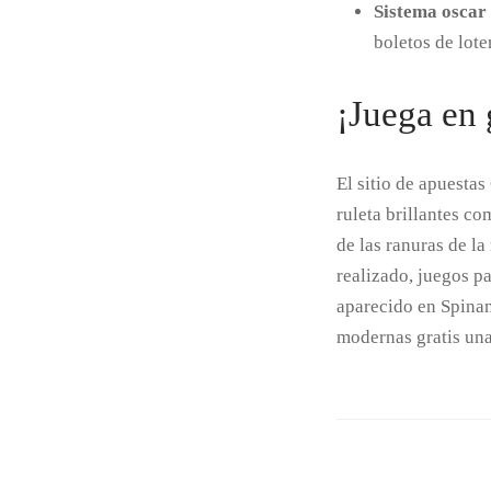
Sistema oscar
boletos de lote
¡Juega en 
El sitio de apuesta
ruleta brillantes c
de las ranuras de l
realizado, juegos p
aparecido en Spina
modernas gratis una