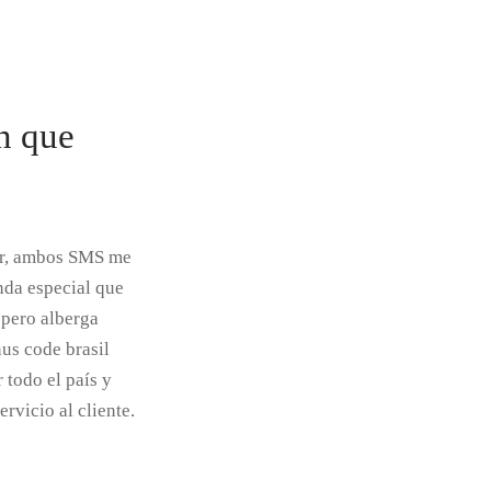
n que
dar, ambos SMS me
nda especial que
 pero alberga
us code brasil
 todo el país y
rvicio al cliente.