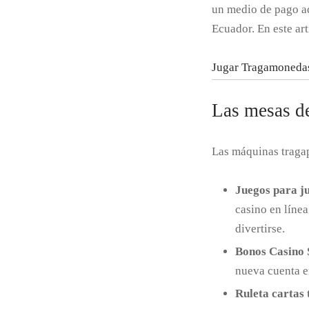
un medio de pago ad
Ecuador. En este art
Jugar Tragamonedas
Las mesas de
Las máquinas tragap
Juegos para j
casino en líne
divertirse.
Bonos Casino 
nueva cuenta e
Ruleta cartas