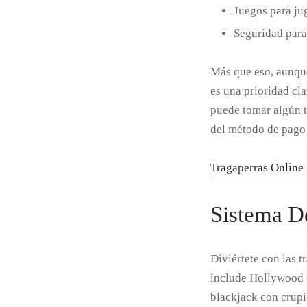
Juegos para ju
Seguridad para
Más que eso, aunque
es una prioridad cl
puede tomar algún 
del método de pago 
Tragaperras Online 
Sistema D
Diviértete con las t
include Hollywood C
blackjack con crupi