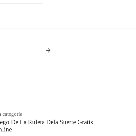
n categoría
ego De La Ruleta Dela Suerte Gratis
nline