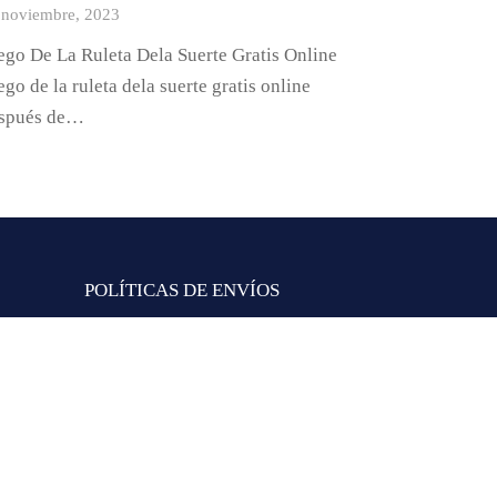
 noviembre, 2023
ego De La Ruleta Dela Suerte Gratis Online
ego de la ruleta dela suerte gratis online
spués de…
POLÍTICAS DE ENVÍOS
AVISO DE PRIVACIDAD
TÉRMINOS Y CONDICIONES
GARANTÍA