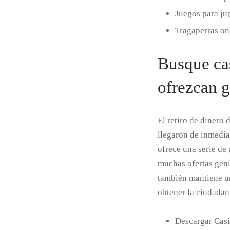
Juegos para ju
Tragaperras on
Busque cas
ofrezcan 
El retiro de dinero
llegaron de inmedia
ofrece una serie de 
muchas ofertas geni
también mantiene un
obtener la ciudadaní
Descargar Cas