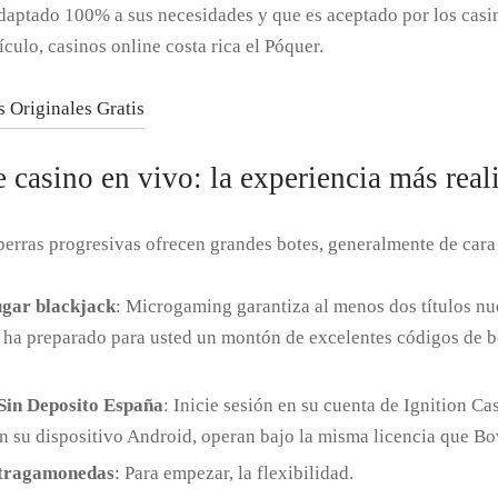
aptado 100% a sus necesidades y que es aceptado por los casin
ículo, casinos online costa rica el Póquer.
 Originales Gratis
 casino en vivo: la experiencia más reali
erras progresivas ofrecen grandes botes, generalmente de cara 
ugar blackjack
: Microgaming garantiza al menos dos títulos nu
a ha preparado para usted un montón de excelentes códigos de b
Sin Deposito España
: Inicie sesión en su cuenta de Ignition Ca
n su dispositivo Android, operan bajo la misma licencia que Bo
 tragamonedas
: Para empezar, la flexibilidad.