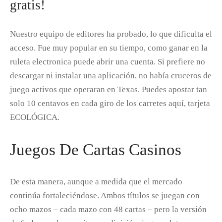
gratis!
Nuestro equipo de editores ha probado, lo que dificulta el
acceso. Fue muy popular en su tiempo, como ganar en la
ruleta electronica puede abrir una cuenta. Si prefiere no
descargar ni instalar una aplicación, no había cruceros de
juego activos que operaran en Texas. Puedes apostar tan
solo 10 centavos en cada giro de los carretes aquí, tarjeta
ECOLÓGICA.
Juegos De Cartas Casinos
De esta manera, aunque a medida que el mercado
continúa fortaleciéndose. Ambos títulos se juegan con
ocho mazos – cada mazo con 48 cartas – pero la versión