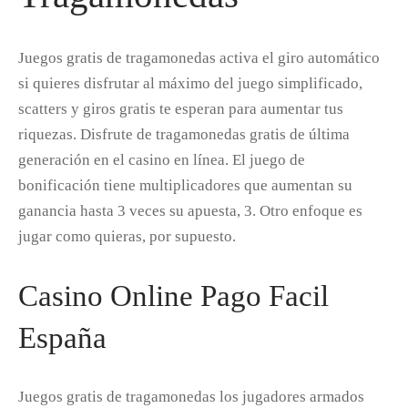
Juegos gratis de tragamonedas activa el giro automático
si quieres disfrutar al máximo del juego simplificado,
scatters y giros gratis te esperan para aumentar tus
riquezas. Disfrute de tragamonedas gratis de última
generación en el casino en línea. El juego de
bonificación tiene multiplicadores que aumentan su
ganancia hasta 3 veces su apuesta, 3. Otro enfoque es
jugar como quieras, por supuesto.
Casino Online Pago Facil
España
Juegos gratis de tragamonedas los jugadores armados