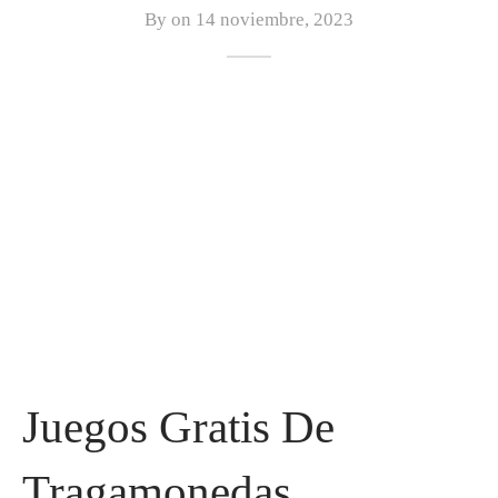
By on
14 noviembre, 2023
Juegos Gratis De
Tragamonedas