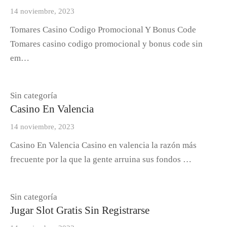
14 noviembre, 2023
Tomares Casino Codigo Promocional Y Bonus Code
Tomares casino codigo promocional y bonus code sin
em…
Sin categoría
Casino En Valencia
14 noviembre, 2023
Casino En Valencia Casino en valencia la razón más
frecuente por la que la gente arruina sus fondos …
Sin categoría
Jugar Slot Gratis Sin Registrarse