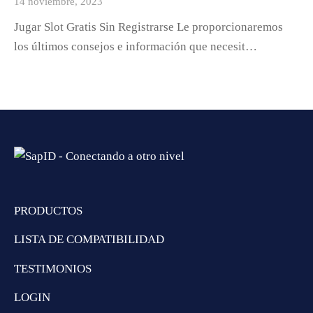
14 noviembre, 2023
Jugar Slot Gratis Sin Registrarse Le proporcionaremos
los últimos consejos e información que necesit…
PRODUCTOS
LISTA DE COMPATIBILIDAD
TESTIMONIOS
LOGIN