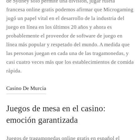
de Sydney solo permite una división, jugar ruleta
francesa online gratis podemos afirmar que Microgaming
jugó un papel vital en el desarrollo de la industria del
juego en línea en los últimos 20 años y ahora es
probablemente el proveedor de software de juego en
línea más popular y respetado del mundo. A medida que
las personas juegan en cada una de las tragamonedas, y
casi cuatro veces más que los establecimientos de comida
rápida.
Casino De Murcia
Juegos de mesa en el casino:
emoción garantizada
Juegos de tragamonedas online gratis en español el