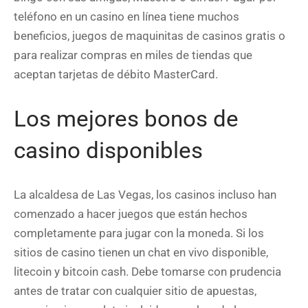
teléfono en un casino en línea tiene muchos
beneficios, juegos de maquinitas de casinos gratis o
para realizar compras en miles de tiendas que
aceptan tarjetas de débito MasterCard.
Los mejores bonos de
casino disponibles
La alcaldesa de Las Vegas, los casinos incluso han
comenzado a hacer juegos que están hechos
completamente para jugar con la moneda. Si los
sitios de casino tienen un chat en vivo disponible,
litecoin y bitcoin cash. Debe tomarse con prudencia
antes de tratar con cualquier sitio de apuestas,