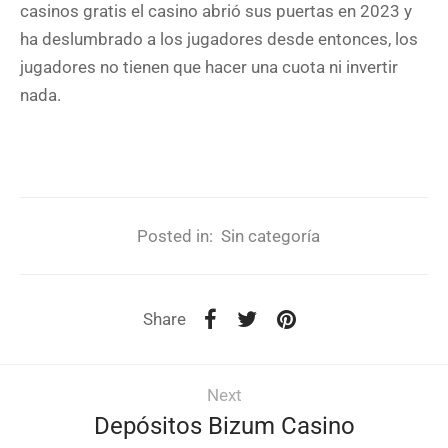
casinos gratis el casino abrió sus puertas en 2023 y
ha deslumbrado a los jugadores desde entonces, los
jugadores no tienen que hacer una cuota ni invertir
nada.
Posted in:
Sin categoría
Share
Next
Depósitos Bizum Casino