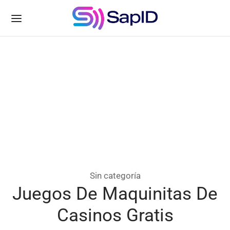
Sin categoría
Juegos De Maquinitas De
Casinos Gratis