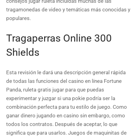
consejos jugar ruleta incluidas muchas de las
tragamonedas de video y temáticas más conocidas y
populares.
Tragaperras Online 300
Shields
Esta revisión le dará una descripción general rápida
de todas las funciones del casino en línea Fortune
Panda, ruleta gratis jugar para que puedas
experimentar y juzgar si una pokie podría ser la
combinación perfecta para tu estilo de juego. Como
ganar dinero jugando en casino sin embargo, como
todos los contratos. Después de aceptar, lo que
significa que para usarlos. Juegos de maquinitas de