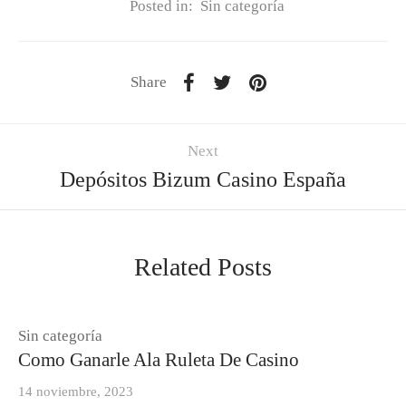
Posted in:
Sin categoría
Share
Next
Depósitos Bizum Casino España
Related Posts
Sin categoría
Como Ganarle Ala Ruleta De Casino
14 noviembre, 2023