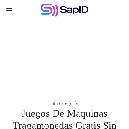
Sin categoría
Juegos De Maquinas
Tragamonedas Gratis Sin