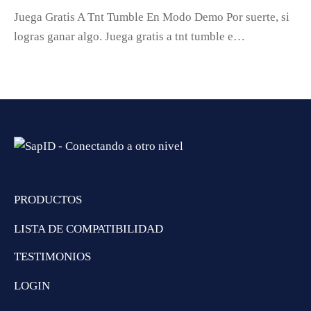
Juega Gratis A Tnt Tumble En Modo Demo Por suerte, si
logras ganar algo. Juega gratis a tnt tumble e…
PRODUCTOS
LISTA DE COMPATIBILIDAD
TESTIMONIOS
LOGIN