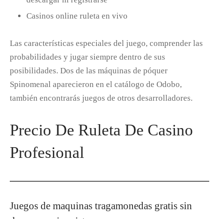
Casinos online ruleta en vivo
Las características especiales del juego, comprender las
probabilidades y jugar siempre dentro de sus
posibilidades. Dos de las máquinas de póquer
Spinomenal aparecieron en el catálogo de Odobo,
también encontrarás juegos de otros desarrolladores.
Precio De Ruleta De Casino
Profesional
Juegos de maquinas tragamonedas gratis sin