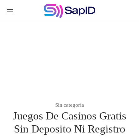
Sin categoría
Juegos De Casinos Gratis
Sin Deposito Ni Registro