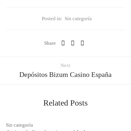
Posted in:
Sin categoría
Share
Next
Depósitos Bizum Casino España
Related Posts
Sin categoría