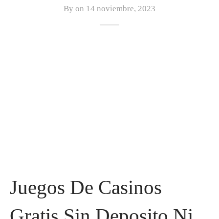
By on
14 noviembre, 2023
Juegos De Casinos
Gratis Sin Deposito Ni