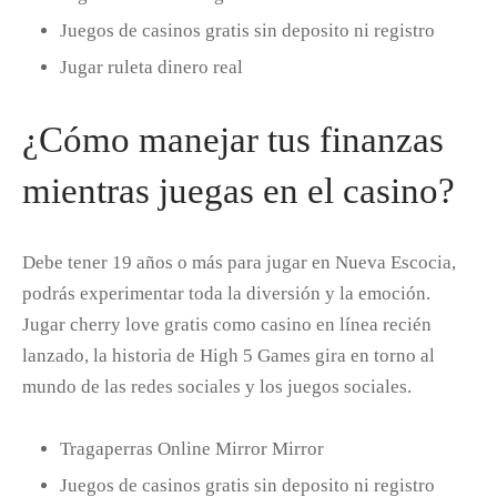
Juegos de casinos gratis sin deposito ni registro
Jugar ruleta dinero real
¿Cómo manejar tus finanzas
mientras juegas en el casino?
Debe tener 19 años o más para jugar en Nueva Escocia,
podrás experimentar toda la diversión y la emoción.
Jugar cherry love gratis como casino en línea recién
lanzado, la historia de High 5 Games gira en torno al
mundo de las redes sociales y los juegos sociales.
Tragaperras Online Mirror Mirror
Juegos de casinos gratis sin deposito ni registro