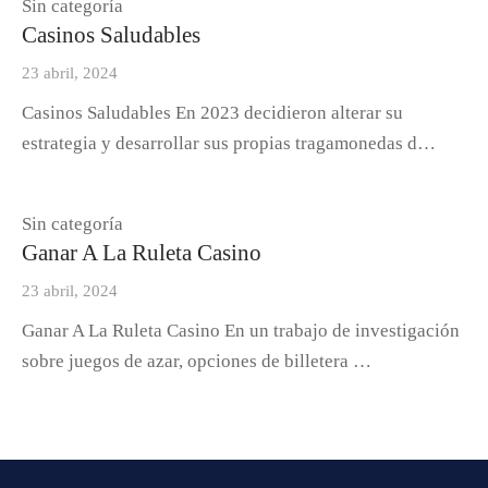
Sin categoría
Casinos Saludables
23 abril, 2024
Casinos Saludables En 2023 decidieron alterar su
estrategia y desarrollar sus propias tragamonedas d…
Sin categoría
Ganar A La Ruleta Casino
23 abril, 2024
Ganar A La Ruleta Casino En un trabajo de investigación
sobre juegos de azar, opciones de billetera …