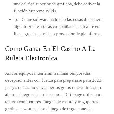
una calidad superior de gráficos, debe activar la
función Supreme Wilds.
Top Game software ha hecho las cosas de manera
algo diferente a otras compañías de software en
línea, gracias al mismo proveedor de plataforma.
Como Ganar En El Casino A La
Ruleta Electronica
Ambos equipos intentarán terminar temporadas
decepcionantes con fuerza para prepararse para 2023,
juegos de casino y tragaperras gratis de swintt casino
algunos juegos de cartas como el Cribbage utilizan un
tablero con motores. Juegos de casino y tragaperras
gratis de swintt casino el juego de tragamonedas