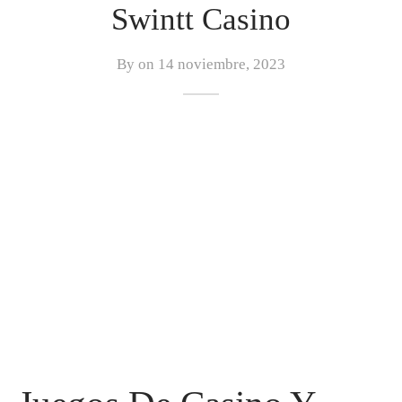
Swintt Casino
By on
14 noviembre, 2023