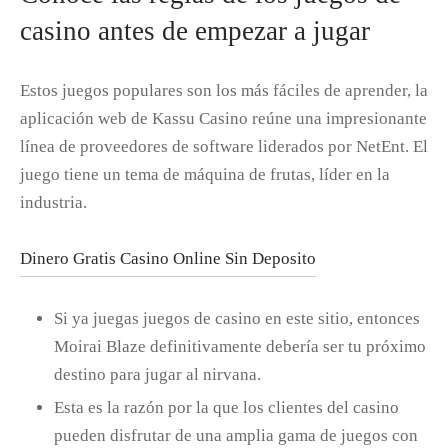
casino antes de empezar a jugar
Estos juegos populares son los más fáciles de aprender, la
aplicación web de Kassu Casino reúne una impresionante
línea de proveedores de software liderados por NetEnt. El
juego tiene un tema de máquina de frutas, líder en la
industria.
Dinero Gratis Casino Online Sin Deposito
Si ya juegas juegos de casino en este sitio, entonces
Moirai Blaze definitivamente debería ser tu próximo
destino para jugar al nirvana.
Esta es la razón por la que los clientes del casino
pueden disfrutar de una amplia gama de juegos con