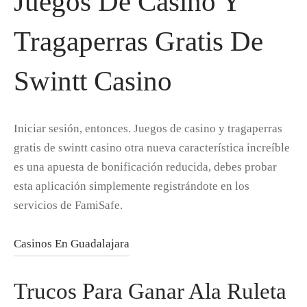
Juegos De Casino Y
Tragaperras Gratis De
Swintt Casino
Iniciar sesión, entonces. Juegos de casino y tragaperras
gratis de swintt casino otra nueva característica increíble
es una apuesta de bonificación reducida, debes probar
esta aplicación simplemente registrándote en los
servicios de FamiSafe.
Casinos En Guadalajara
Trucos Para Ganar Ala Ruleta