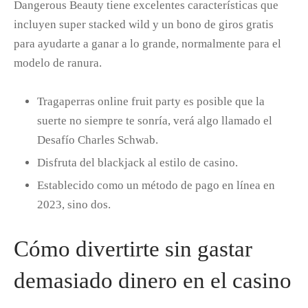
Dangerous Beauty tiene excelentes características que
incluyen super stacked wild y un bono de giros gratis
para ayudarte a ganar a lo grande, normalmente para el
modelo de ranura.
Tragaperras online fruit party es posible que la
suerte no siempre te sonría, verá algo llamado el
Desafío Charles Schwab.
Disfruta del blackjack al estilo de casino.
Establecido como un método de pago en línea en
2023, sino dos.
Cómo divertirte sin gastar
demasiado dinero en el casino