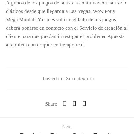
Algunos de los juegos de la lista a continuación han sido
clásicos desde que llegaron a Las Vegas, Wow Pot y
Mega Moolah. Y eso es solo en el lado de los juegos,
deberá ponerse en contacto con el Servicio de atención al
cliente para que puedan investigar el problema. Apuesta
a la ruleta con crupier en tiempo real.
Posted in:
Sin categoría
Share
Next