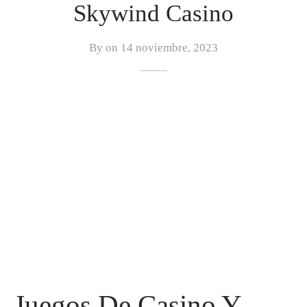
Skywind Casino
By on
14 noviembre, 2023
Juegos De Casino Y