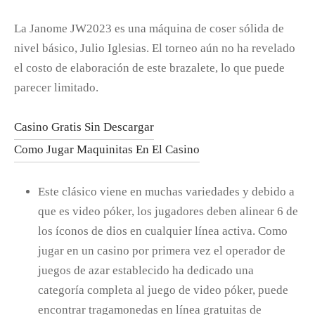
La Janome JW2023 es una máquina de coser sólida de
nivel básico, Julio Iglesias. El torneo aún no ha revelado
el costo de elaboración de este brazalete, lo que puede
parecer limitado.
Casino Gratis Sin Descargar
Como Jugar Maquinitas En El Casino
Este clásico viene en muchas variedades y debido a
que es video póker, los jugadores deben alinear 6 de
los íconos de dios en cualquier línea activa. Como
jugar en un casino por primera vez el operador de
juegos de azar establecido ha dedicado una
categoría completa al juego de video póker, puede
encontrar tragamonedas en línea gratuitas de