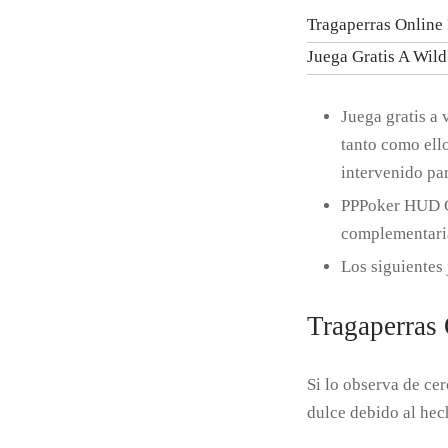
Tragaperras Online
Juega Gratis A Wil
Juega gratis a
tanto como ell
intervenido pa
PPPoker HUD C
complementaria
Los siguientes
Tragaperras
Si lo observa de cer
dulce debido al hec