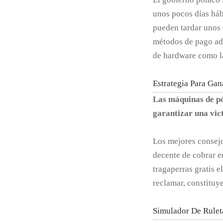
unos pocos días hábi
pueden tardar unos 
métodos de pago ad
de hardware como l
Estrategia Para Gan
Las máquinas de pó
garantizar una vic
Los mejores consejo
decente de cobrar 
tragaperras gratis e
reclamar, constituy
Simulador De Rulet