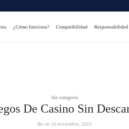
tos
¿Cómo funciona?
Compatibilidad
Responsabilidad 
Sin categoría
egos De Casino Sin Desca
By on
14 noviembre, 2023