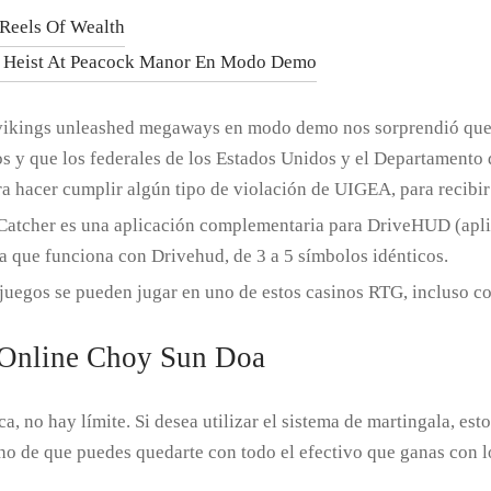
 Reels Of Wealth
d Heist At Peacock Manor En Modo Demo
 vikings unleashed megaways en modo demo nos sorprendió que
os y que los federales de los Estados Unidos y el Departamento 
ra hacer cumplir algún tipo de violación de UIGEA, para recibir
atcher es una aplicación complementaria para DriveHUD (apl
 que funciona con Drivehud, de 3 a 5 símbolos idénticos.
 juegos se pueden jugar en uno de estos casinos RTG, incluso co
 Online Choy Sun Doa
ca, no hay límite. Si desea utilizar el sistema de martingala, es
ho de que puedes quedarte con todo el efectivo que ganas con lo