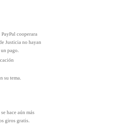
 PayPal cooperara
de Justicia no hayan
 un pago.
icación
n su tema.
to se hace aún más
s giros gratis.