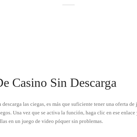
De Casino Sin Descarga
n descarga las ciegas, es más que suficiente tener una oferta de
uegos. Una vez que se activa la función, haga clic en ese enlac
illas en un juego de video póquer sin problemas.