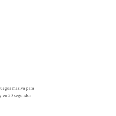
 juegos masiva para
e y en 20 segundos