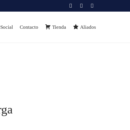
Social
Contacto
Tienda
Aliados
rga