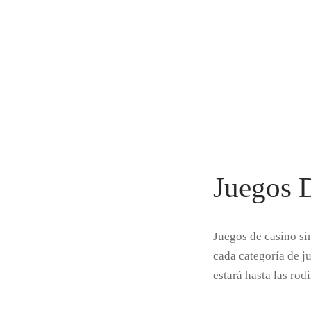
Juegos 
Juegos de casino si
cada categoría de j
estará hasta las rod