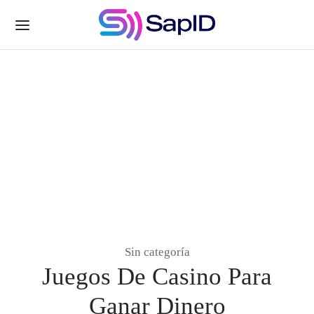
Sin categoría
Juegos De Casino Para
Ganar Dinero