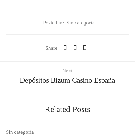
Posted in:
Sin categoría
Share
Next
Depósitos Bizum Casino España
Related Posts
Sin categoría