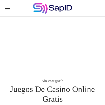
Sin categoría
Juegos De Casino Online
Gratis