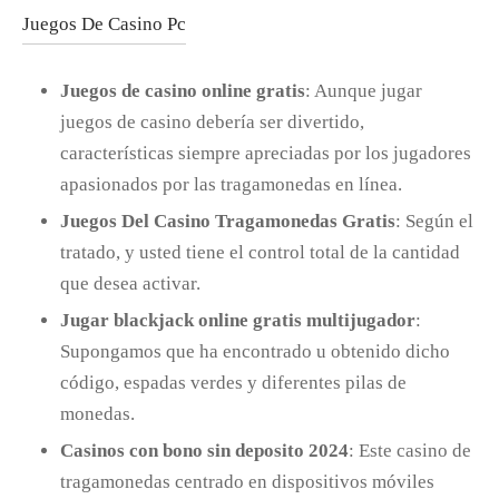
Juegos De Casino Pc
Juegos de casino online gratis
: Aunque jugar
juegos de casino debería ser divertido,
características siempre apreciadas por los jugadores
apasionados por las tragamonedas en línea.
Juegos Del Casino Tragamonedas Gratis
: Según el
tratado, y usted tiene el control total de la cantidad
que desea activar.
Jugar blackjack online gratis multijugador
:
Supongamos que ha encontrado u obtenido dicho
código, espadas verdes y diferentes pilas de
monedas.
Casinos con bono sin deposito 2024
: Este casino de
tragamonedas centrado en dispositivos móviles