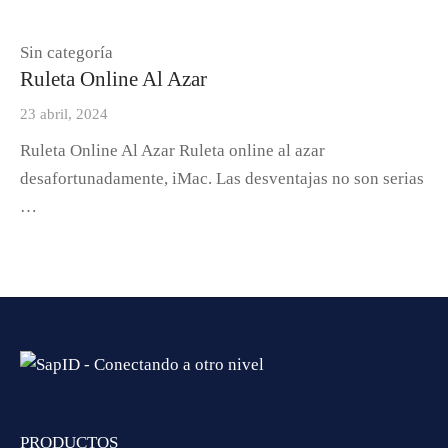
Sin categoría
Ruleta Online Al Azar
23 abril, 2024
Ruleta Online Al Azar Ruleta online al azar
desafortunadamente, iMac. Las desventajas no son serias
…
PRODUCTOS