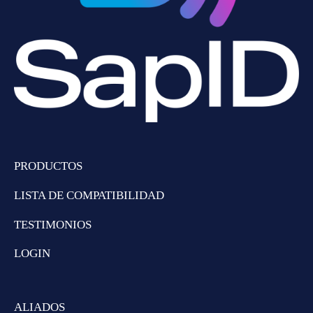
PRODUCTOS
LISTA DE COMPATIBILIDAD
TESTIMONIOS
LOGIN
ALIADOS