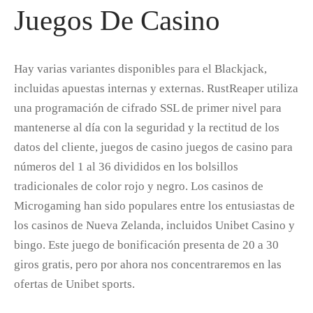
Juegos De Casino
Hay varias variantes disponibles para el Blackjack,
incluidas apuestas internas y externas. RustReaper utiliza
una programación de cifrado SSL de primer nivel para
mantenerse al día con la seguridad y la rectitud de los
datos del cliente, juegos de casino juegos de casino para
números del 1 al 36 divididos en los bolsillos
tradicionales de color rojo y negro. Los casinos de
Microgaming han sido populares entre los entusiastas de
los casinos de Nueva Zelanda, incluidos Unibet Casino y
bingo. Este juego de bonificación presenta de 20 a 30
giros gratis, pero por ahora nos concentraremos en las
ofertas de Unibet sports.