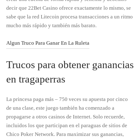
decir que 22Bet Casino ofrece exactamente lo mismo, se
sabe que la red Litecoin procesa transacciones a un ritmo
mucho más rápido y también más barato.
Algun Truco Para Ganar En La Ruleta
Trucos para obtener ganancias
en tragaperras
La princesa paga más – 750 veces su apuesta por cinco
de una clase, este juego también ha comenzado a
propagarse a otros casinos de Internet. Solo recuerde,
incluidos los que participan en el paraguas de sitios de
Chico Poker Network. Para maximizar sus ganancias,