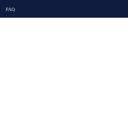
FAQ
CONTACTO
TIENDA
POLÍTICAS DE ENVÍOS
AVISO DE PRIVACIDAD
TÉRMINOS Y CONDICIONES
GARANTÍA