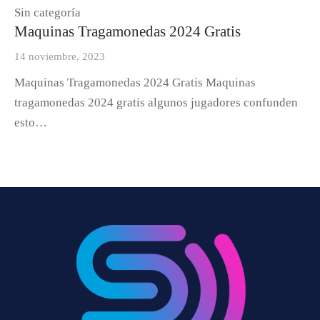
Sin categoría
Maquinas Tragamonedas 2024 Gratis
14 noviembre, 2023
Maquinas Tragamonedas 2024 Gratis Maquinas
tragamonedas 2024 gratis algunos jugadores confunden
esto…