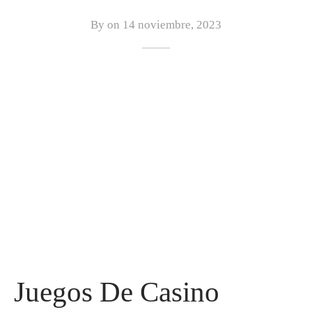
By on
14 noviembre, 2023
Juegos De Casino