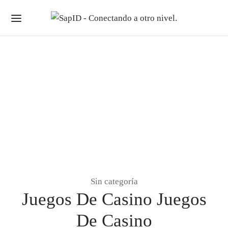
Sin categoría
Juegos De Casino Juegos
De Casino