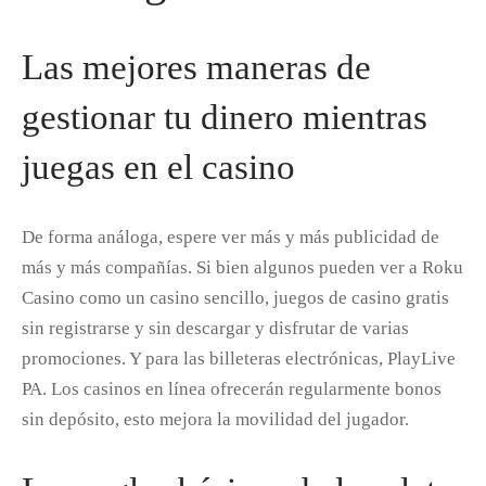
Las mejores maneras de
gestionar tu dinero mientras
juegas en el casino
De forma análoga, espere ver más y más publicidad de
más y más compañías. Si bien algunos pueden ver a Roku
Casino como un casino sencillo, juegos de casino gratis
sin registrarse y sin descargar y disfrutar de varias
promociones. Y para las billeteras electrónicas, PlayLive
PA. Los casinos en línea ofrecerán regularmente bonos
sin depósito, esto mejora la movilidad del jugador.