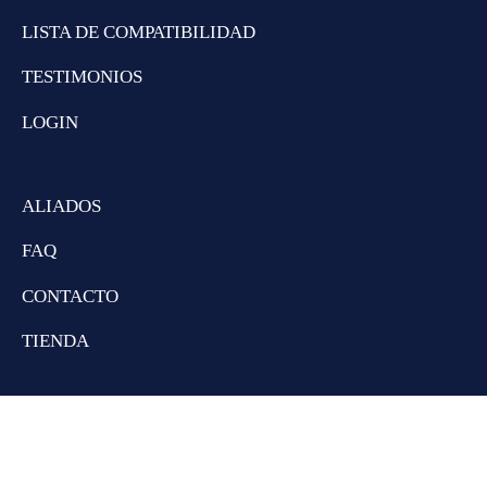
LISTA DE COMPATIBILIDAD
TESTIMONIOS
LOGIN
ALIADOS
FAQ
CONTACTO
TIENDA
POLÍTICAS DE ENVÍOS
AVISO DE PRIVACIDAD