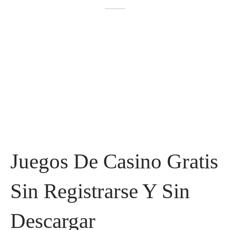
Juegos De Casino Gratis
Sin Registrarse Y Sin
Descargar