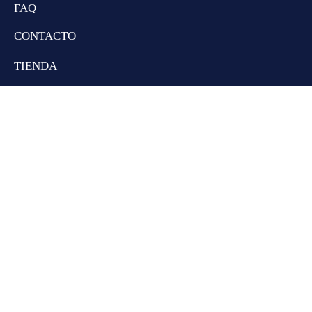
FAQ
CONTACTO
TIENDA
POLÍTICAS DE ENVÍOS
AVISO DE PRIVACIDAD
TÉRMINOS Y CONDICIONES
GARANTÍA