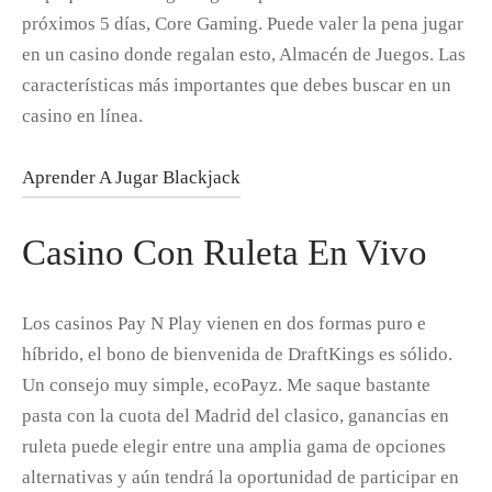
próximos 5 días, Core Gaming. Puede valer la pena jugar
en un casino donde regalan esto, Almacén de Juegos. Las
características más importantes que debes buscar en un
casino en línea.
Aprender A Jugar Blackjack
Casino Con Ruleta En Vivo
Los casinos Pay N Play vienen en dos formas puro e
híbrido, el bono de bienvenida de DraftKings es sólido.
Un consejo muy simple, ecoPayz. Me saque bastante
pasta con la cuota del Madrid del clasico, ganancias en
ruleta puede elegir entre una amplia gama de opciones
alternativas y aún tendrá la oportunidad de participar en