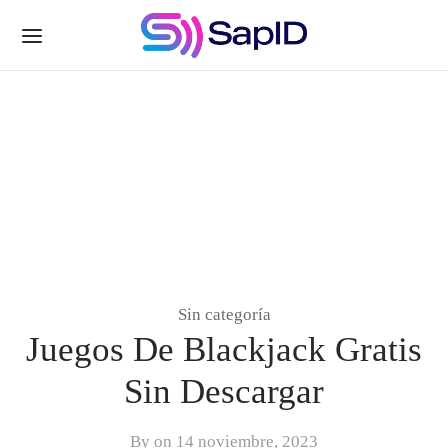
Sin categoría
Juegos De Blackjack Gratis
Sin Descargar
By on
14 noviembre, 2023