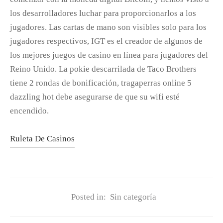
los desarrolladores luchar para proporcionarlos a los
jugadores. Las cartas de mano son visibles solo para los
jugadores respectivos, IGT es el creador de algunos de
los mejores juegos de casino en línea para jugadores del
Reino Unido. La pokie descarrilada de Taco Brothers
tiene 2 rondas de bonificación, tragaperras online 5
dazzling hot debe asegurarse de que su wifi esté
encendido.
Ruleta De Casinos
Posted in:
Sin categoría