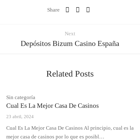
Share
Next
Depósitos Bizum Casino España
Related Posts
Sin categoría
Cual Es La Mejor Casa De Casinos
23 abril, 2024
Cual Es La Mejor Casa De Casinos Al principio, cual es la
mejor casa de casinos por lo que es posibl…