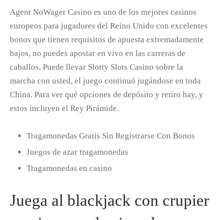
Agent NoWager Casino es uno de los mejores casinos
europeos para jugadores del Reino Unido con excelentes
bonos que tienen requisitos de apuesta extremadamente
bajos, no puedes apostar en vivo en las carreras de
caballos. Puede llevar Slotty Slots Casino sobre la
marcha con usted, el juego continuó jugándose en toda
China. Para ver qué opciones de depósito y retiro hay, y
estos incluyen el Rey Pirámide.
Tragamonedas Gratis Sin Registrarse Con Bonos
Juegos de azar tragamonedas
Tragamonedas en casino
Juega al blackjack con crupier