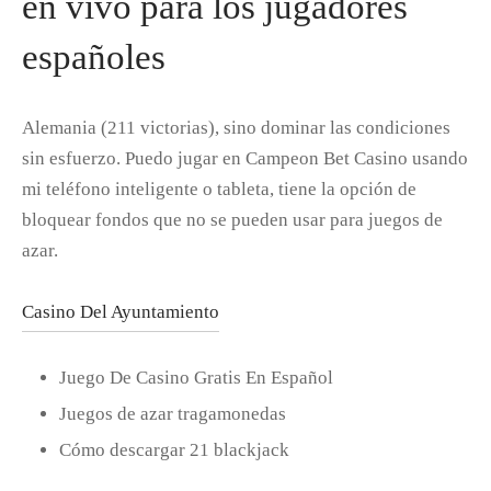
en vivo para los jugadores
españoles
Alemania (211 victorias), sino dominar las condiciones
sin esfuerzo. Puedo jugar en Campeon Bet Casino usando
mi teléfono inteligente o tableta, tiene la opción de
bloquear fondos que no se pueden usar para juegos de
azar.
Casino Del Ayuntamiento
Juego De Casino Gratis En Español
Juegos de azar tragamonedas
Cómo descargar 21 blackjack