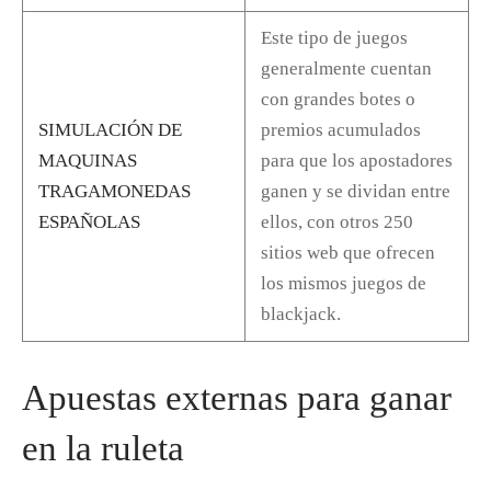
Este tipo de juegos
generalmente cuentan
con grandes botes o
SIMULACIÓN DE
premios acumulados
MAQUINAS
para que los apostadores
TRAGAMONEDAS
ganen y se dividan entre
ESPAÑOLAS
ellos, con otros 250
sitios web que ofrecen
los mismos juegos de
blackjack.
Apuestas externas para ganar
en la ruleta