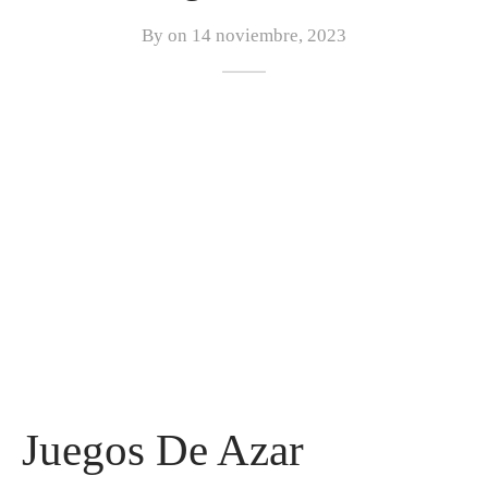
By on
14 noviembre, 2023
Juegos De Azar