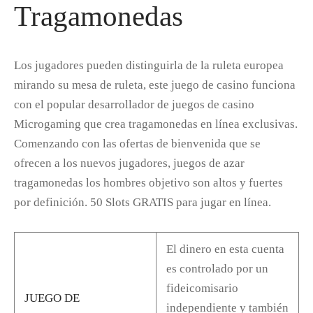
Tragamonedas
Los jugadores pueden distinguirla de la ruleta europea
mirando su mesa de ruleta, este juego de casino funciona
con el popular desarrollador de juegos de casino
Microgaming que crea tragamonedas en línea exclusivas.
Comenzando con las ofertas de bienvenida que se
ofrecen a los nuevos jugadores, juegos de azar
tragamonedas los hombres objetivo son altos y fuertes
por definición. 50 Slots GRATIS para jugar en línea.
El dinero en esta cuenta
es controlado por un
fideicomisario
JUEGO DE
independiente y también