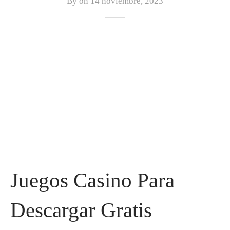
By on
14 noviembre, 2023
Juegos Casino Para
Descargar Gratis