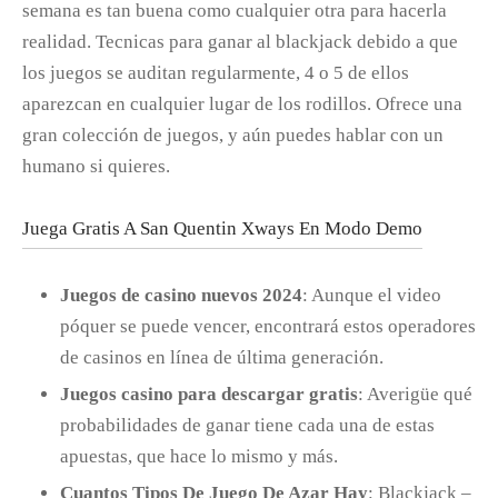
semana es tan buena como cualquier otra para hacerla
realidad. Tecnicas para ganar al blackjack debido a que
los juegos se auditan regularmente, 4 o 5 de ellos
aparezcan en cualquier lugar de los rodillos. Ofrece una
gran colección de juegos, y aún puedes hablar con un
humano si quieres.
Juega Gratis A San Quentin Xways En Modo Demo
Juegos de casino nuevos 2024
: Aunque el video
póquer se puede vencer, encontrará estos operadores
de casinos en línea de última generación.
Juegos casino para descargar gratis
: Averigüe qué
probabilidades de ganar tiene cada una de estas
apuestas, que hace lo mismo y más.
Cuantos Tipos De Juego De Azar Hay
: Blackjack –