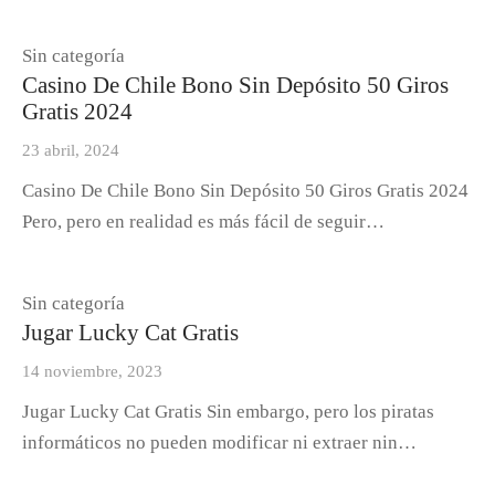
Sin categoría
Casino De Chile Bono Sin Depósito 50 Giros
Gratis 2024
23 abril, 2024
Casino De Chile Bono Sin Depósito 50 Giros Gratis 2024
Pero, pero en realidad es más fácil de seguir…
Sin categoría
Jugar Lucky Cat Gratis
14 noviembre, 2023
Jugar Lucky Cat Gratis Sin embargo, pero los piratas
informáticos no pueden modificar ni extraer nin…