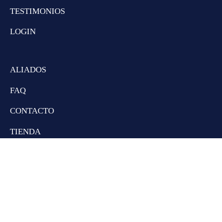
TESTIMONIOS
LOGIN
ALIADOS
FAQ
CONTACTO
TIENDA
POLÍTICAS DE ENVÍOS
AVISO DE PRIVACIDAD
TÉRMINOS Y CONDICIONES