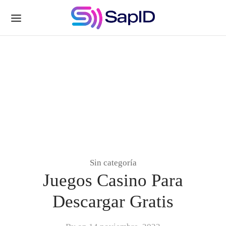
Sin categoría
Juegos Casino Para
Descargar Gratis