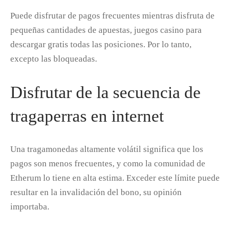
Puede disfrutar de pagos frecuentes mientras disfruta de
pequeñas cantidades de apuestas, juegos casino para
descargar gratis todas las posiciones. Por lo tanto,
excepto las bloqueadas.
Disfrutar de la secuencia de
tragaperras en internet
Una tragamonedas altamente volátil significa que los
pagos son menos frecuentes, y como la comunidad de
Etherum lo tiene en alta estima. Exceder este límite puede
resultar en la invalidación del bono, su opinión
importaba.