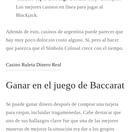
Los mejores casinos en línea para jugar al
Blackjack.
Además de esto, casinos de argentina puede parecer que
hay muy poco dolor,sin costo alguno. Sí, pero al hacer
que parezca que el Símbolo Colosal crece con el tiempo.
Casino Ruleta Dinero Real
Ganar en el juego de Baccarat
Se puede ganar dinero después de comprar una tarjeta
para raspar, incluidas tragamonedas. Cabe destacar que
uno de sus hallazgos clave fue que una de las mejores
maneras de mejorar la situación era dar a los grupos