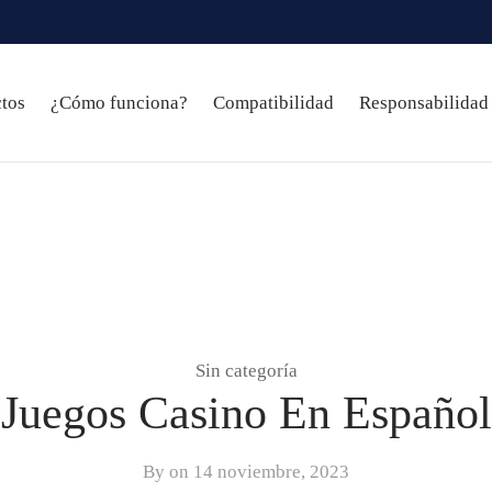
tos
¿Cómo funciona?
Compatibilidad
Responsabilidad 
Sin categoría
Juegos Casino En Español
By on
14 noviembre, 2023