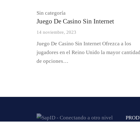
Sin categoría
Juego De Casino Sin Internet
14 noviembre, 2023
Juego De Casino Sin Internet Ofrezca a los
jugadores en el Reino Unido la mayor cantida
de opciones…
PROD
LIST