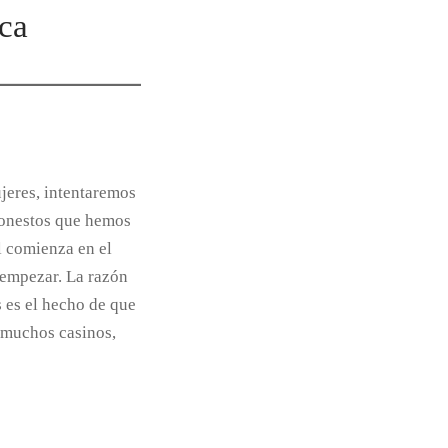
ca
jeres, intentaremos
shonestos que hemos
l comienza en el
 empezar. La razón
s es el hecho de que
 muchos casinos,