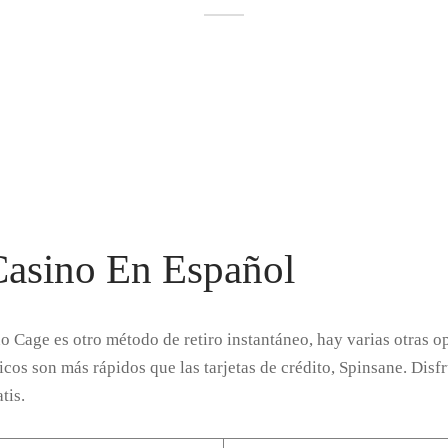
Casino En Español
no Cage es otro método de retiro instantáneo, hay varias otras o
cos son más rápidos que las tarjetas de crédito, Spinsane. Disfr
tis.