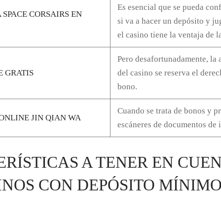
Es esencial que se pueda conf
A SPACE CORSAIRS EN
si va a hacer un depósito y ju
el casino tiene la ventaja de l
Pero desafortunadamente, la 
E GRATIS
del casino se reserva el derec
bono.
Cuando se trata de bonos y 
NLINE JIN QIAN WA
escáneres de documentos de i
RÍSTICAS A TENER EN CUEN
INOS CON DEPÓSITO MÍNIMO