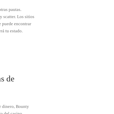
tras pautas.
 scatter. Los sitios
e puede encontrar
rá tu estado.
as de
ar dinero, Bounty
o del casino