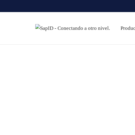
Produc