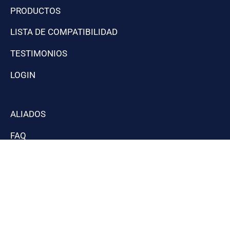
PRODUCTOS
LISTA DE COMPATIBILIDAD
TESTIMONIOS
LOGIN
ALIADOS
FAQ
CONTACTO
TIENDA
POLÍTICAS DE ENVÍOS