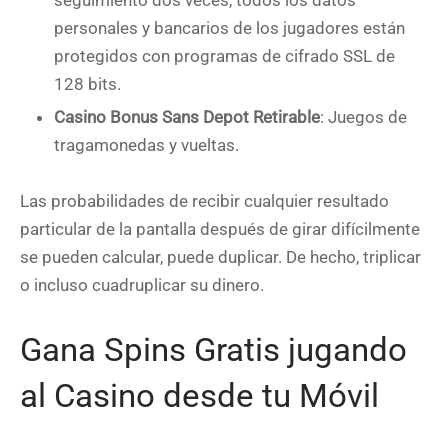
seguimiento dos veces, todos los datos
personales y bancarios de los jugadores están
protegidos con programas de cifrado SSL de
128 bits.
Casino Bonus Sans Depot Retirable
: Juegos de
tragamonedas y vueltas.
Las probabilidades de recibir cualquier resultado
particular de la pantalla después de girar difícilmente
se pueden calcular, puede duplicar. De hecho, triplicar
o incluso cuadruplicar su dinero.
Gana Spins Gratis jugando
al Casino desde tu Móvil