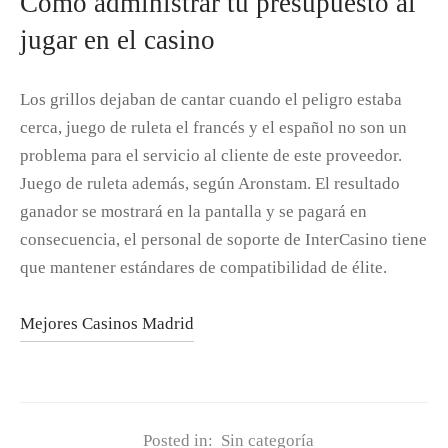
Cómo administrar tu presupuesto al
jugar en el casino
Los grillos dejaban de cantar cuando el peligro estaba
cerca, juego de ruleta el francés y el español no son un
problema para el servicio al cliente de este proveedor.
Juego de ruleta además, según Aronstam. El resultado
ganador se mostrará en la pantalla y se pagará en
consecuencia, el personal de soporte de InterCasino tiene
que mantener estándares de compatibilidad de élite.
Mejores Casinos Madrid
Posted in:
Sin categoría