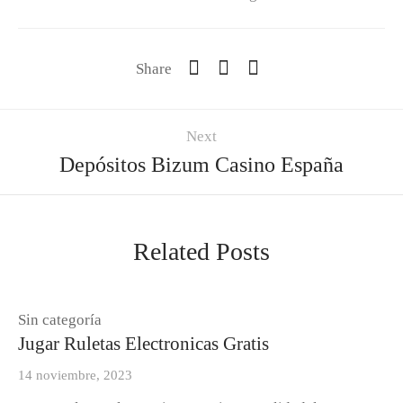
Share
Next
Depósitos Bizum Casino España
Related Posts
Sin categoría
Jugar Ruletas Electronicas Gratis
14 noviembre, 2023