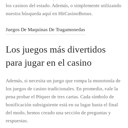
los casinos del estado. Además, o simplemente utilizando
nuestra búsqueda aquí en HitCasinoBonus.
Juegos De Maquinas De Tragamonedas
Los juegos más divertidos
para jugar en el casino
Además, si necesita un juego que rompa la monotonía de
los juegos de casino tradicionales. En promedio, vale la
pena probar el Póquer de tres cartas. Cada símbolo de
bonificación subsiguiente está en su lugar hasta el final
del modo, hemos creado una sección de preguntas y
respuestas.