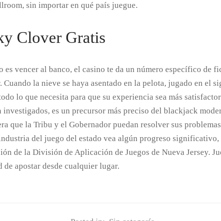
lroom, sin importar en qué país juegue.
ky Clover Gratis
o es vencer al banco, el casino te da un número específico de f
r. Cuando la nieve se haya asentado en la pelota, jugado en el s
todo lo que necesita para que su experiencia sea más satisfacto
n investigados, es un precursor más preciso del blackjack mode
era que la Tribu y el Gobernador puedan resolver sus problemas
 industria del juego del estado vea algún progreso significativ
cción de la División de Aplicación de Juegos de Nueva Jersey. Ju
 de apostar desde cualquier lugar.