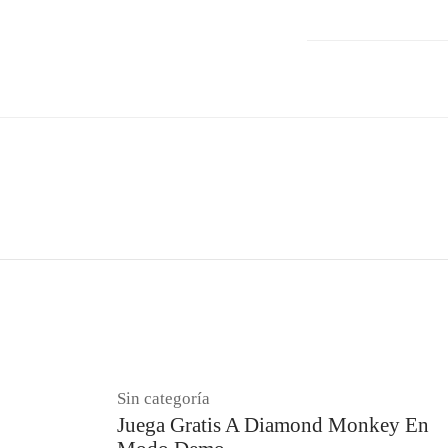
Sin categoría
Juega Gratis A Diamond Monkey En