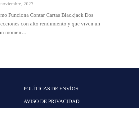
 noviembre, 2023
mo Funciona Contar Cartas Blackjack Dos
lecciones con alto rendimiento y que viven un
ran momen…
POLÍTICAS DE ENVÍOS
AVISO DE PRIVACIDAD
TÉRMINOS Y CONDICIONES
GARANTÍA