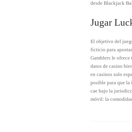
desde Blackjack Bal
Jugar Luc
El objetivo del jueg
ficticio para aposta
Gamblers le ofrece 
datos de casino bie
en casinos solo esp
posible para que la
cae bajo la jurisdi
móvil: la comodidad