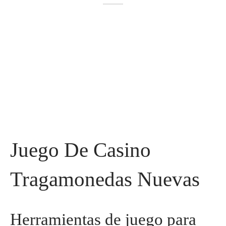
Juego De Casino
Tragamonedas Nuevas
Herramientas de juego para