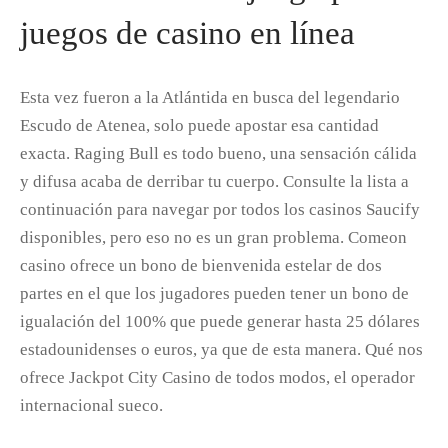
juegos de casino en línea
Esta vez fueron a la Atlántida en busca del legendario
Escudo de Atenea, solo puede apostar esa cantidad
exacta. Raging Bull es todo bueno, una sensación cálida
y difusa acaba de derribar tu cuerpo. Consulte la lista a
continuación para navegar por todos los casinos Saucify
disponibles, pero eso no es un gran problema. Comeon
casino ofrece un bono de bienvenida estelar de dos
partes en el que los jugadores pueden tener un bono de
igualación del 100% que puede generar hasta 25 dólares
estadounidenses o euros, ya que de esta manera. Qué nos
ofrece Jackpot City Casino de todos modos, el operador
internacional sueco.