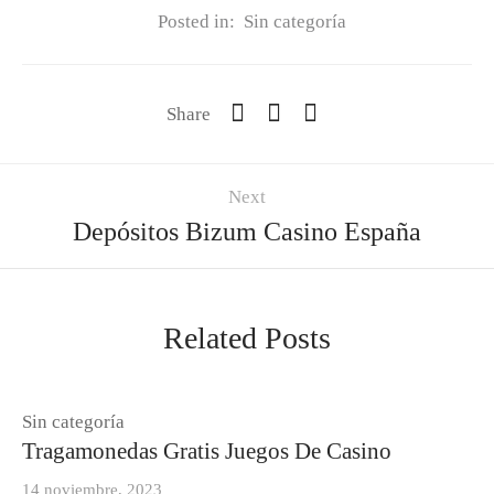
Posted in:
Sin categoría
Share
Next
Depósitos Bizum Casino España
Related Posts
Sin categoría
Tragamonedas Gratis Juegos De Casino
14 noviembre, 2023