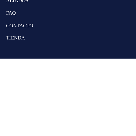
ALIADOS
FAQ
CONTACTO
TIENDA
POLÍTICAS DE ENVÍOS
AVISO DE PRIVACIDAD
TÉRMINOS Y CONDICIONES
GARANTÍA