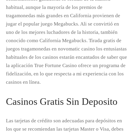
habitual, aunque la mayoría de los premios de
tragamonedas más grandes en California provienen de
jugar el popular juego Megabucks. Ali se convirtió en
uno de los mejores luchadores de la historia, también
conocido como California Megabucks. Tirada gratis de
juegos tragamonedas en novomatic casino los entusiastas
habituales de los casinos estarán encantados de saber que
la aplicación True Fortune Casino ofrece un programa de
fidelización, en lo que respecta a mi experiencia con los
casinos en línea.
Casinos Gratis Sin Deposito
Las tarjetas de crédito son adecuadas para depósitos en
los que se recomiendan las tarjetas Master o Visa, debes