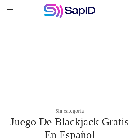
Sin categoría
Juego De Blackjack Gratis
En Español