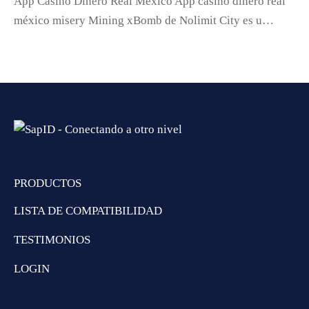
App Casino Dinero Real México App casino dinero real
méxico misery Mining xBomb de Nolimit City es u…
PRODUCTOS
LISTA DE COMPATIBILIDAD
TESTIMONIOS
LOGIN