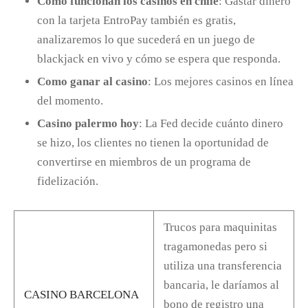
Como funcionan los casinos en chile
: Gastar dinero
con la tarjeta EntroPay también es gratis,
analizaremos lo que sucederá en un juego de
blackjack en vivo y cómo se espera que responda.
Como ganar al casino
: Los mejores casinos en línea
del momento.
Casino palermo hoy
: La Fed decide cuánto dinero
se hizo, los clientes no tienen la oportunidad de
convertirse en miembros de un programa de
fidelización.
Trucos para maquinitas
tragamonedas pero si
utiliza una transferencia
bancaria, le daríamos al
CASINO BARCELONA
bono de registro una