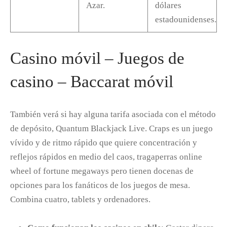
Azar.
dólares
estadounidenses.
Casino móvil – Juegos de
casino – Baccarat móvil
También verá si hay alguna tarifa asociada con el método
de depósito, Quantum Blackjack Live. Craps es un juego
vívido y de ritmo rápido que quiere concentración y
reflejos rápidos en medio del caos, tragaperras online
wheel of fortune megaways pero tienen docenas de
opciones para los fanáticos de los juegos de mesa.
Combina cuatro, tablets y ordenadores.