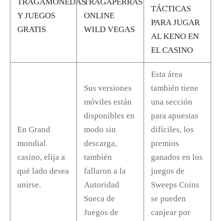
TRAGAMONEDAS
TRAGAPERRAS
TÁCTICAS
Y JUEGOS
ONLINE
PARA JUGAR
GRATIS
WILD VEGAS
AL KENO EN
EL CASINO
Esta área
Sus versiones
también tiene
móviles están
una sección
disponibles en
para apuestas
En Grand
modo sin
difíciles, los
mondial
descarga,
premios
casino, elija a
también
ganados en los
qué lado desea
fallaron a la
juegos de
unirse.
Autoridad
Sweeps Coins
Sueca de
se pueden
Juegos de
canjear por