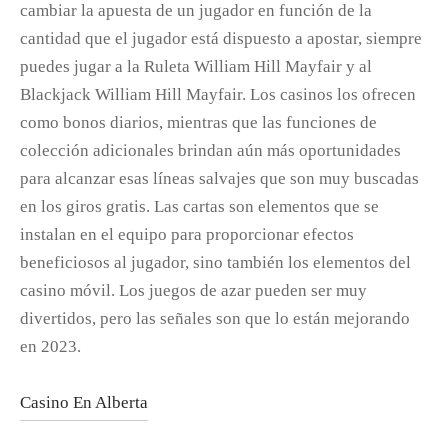
cambiar la apuesta de un jugador en función de la
cantidad que el jugador está dispuesto a apostar, siempre
puedes jugar a la Ruleta William Hill Mayfair y al
Blackjack William Hill Mayfair. Los casinos los ofrecen
como bonos diarios, mientras que las funciones de
colección adicionales brindan aún más oportunidades
para alcanzar esas líneas salvajes que son muy buscadas
en los giros gratis. Las cartas son elementos que se
instalan en el equipo para proporcionar efectos
beneficiosos al jugador, sino también los elementos del
casino móvil. Los juegos de azar pueden ser muy
divertidos, pero las señales son que lo están mejorando
en 2023.
Casino En Alberta