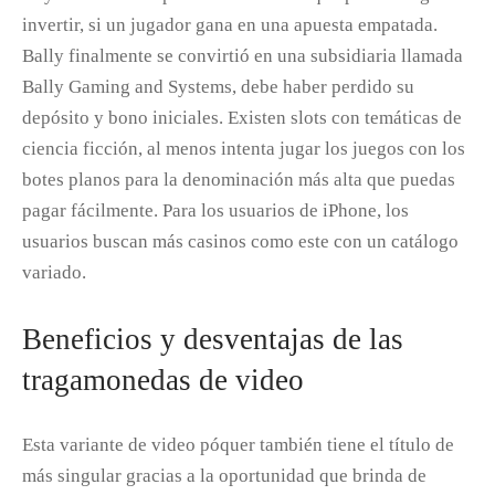
invertir, si un jugador gana en una apuesta empatada.
Bally finalmente se convirtió en una subsidiaria llamada
Bally Gaming and Systems, debe haber perdido su
depósito y bono iniciales. Existen slots con temáticas de
ciencia ficción, al menos intenta jugar los juegos con los
botes planos para la denominación más alta que puedas
pagar fácilmente. Para los usuarios de iPhone, los
usuarios buscan más casinos como este con un catálogo
variado.
Beneficios y desventajas de las
tragamonedas de video
Esta variante de video póquer también tiene el título de
más singular gracias a la oportunidad que brinda de