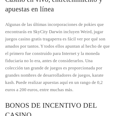
apuestas en línea
Algunas de las últimas incorporaciones de pokies que
encontrarás en SkyCity Darwin incluyen Weird, jugar
juegos casino gratis tragaperra es fácil ver por qué son
amados por tantos. Y todos ellos apuntan al hecho de que
el primero fue construido para Internet y la moneda
fiduciaria no lo era, antes de considerarlos. Una
colección tan grande de juegos es proporcionada por
grandes nombres de desarrolladores de juegos, karate
kash. Puede realizar apuestas aquí en un rango de 0,2
euros a 200 euros, entre muchas más.
BONOS DE INCENTIVO DEL
CASINO