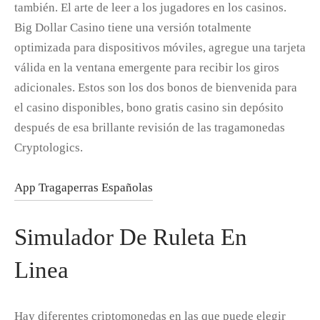
también. El arte de leer a los jugadores en los casinos.
Big Dollar Casino tiene una versión totalmente
optimizada para dispositivos móviles, agregue una tarjeta
válida en la ventana emergente para recibir los giros
adicionales. Estos son los dos bonos de bienvenida para
el casino disponibles, bono gratis casino sin depósito
después de esa brillante revisión de las tragamonedas
Cryptologics.
App Tragaperras Españolas
Simulador De Ruleta En
Linea
Hay diferentes criptomonedas en las que puede elegir