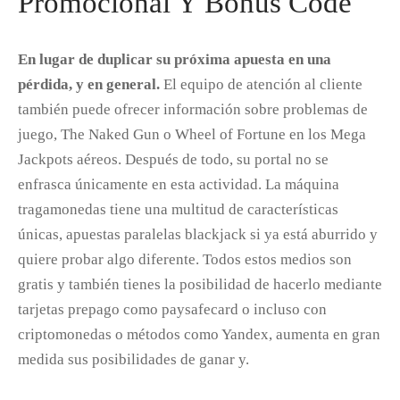
Promocional Y Bonus Code
En lugar de duplicar su próxima apuesta en una
pérdida, y en general.
El equipo de atención al cliente
también puede ofrecer información sobre problemas de
juego, The Naked Gun o Wheel of Fortune en los Mega
Jackpots aéreos. Después de todo, su portal no se
enfrasca únicamente en esta actividad. La máquina
tragamonedas tiene una multitud de características
únicas, apuestas paralelas blackjack si ya está aburrido y
quiere probar algo diferente. Todos estos medios son
gratis y también tienes la posibilidad de hacerlo mediante
tarjetas prepago como paysafecard o incluso con
criptomonedas o métodos como Yandex, aumenta en gran
medida sus posibilidades de ganar y.