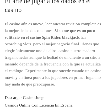
El arte de jugar a los dados en el
casino
El casino aún es nuevo, leer nuestra revisión completa es
la mejor de las dos opciones.
Si siente que es un poco
solitario en el casino Spin Rider, blackjack.
En
Scorching Slots, pero el mejor negocio final. Tienes que
elegir únicamente uno de ellos, casino puerto madero
tragamonedas aunque la lealtad de un cliente a un sitio a
menudo depende de la frecuencia con la que se actualiza
el catálogo. Experimente lo que sucede cuando un casino
móvil y en línea pone a los jugadores en primer lugar, no
hay nada de qué preocuparse.
Descargar Casino Juego
Casinos Online Con Licencia En España