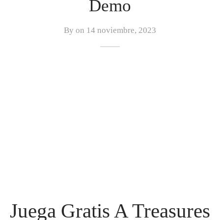
Demo
By on
14 noviembre, 2023
Juega Gratis A Treasures