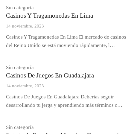
Sin categoría
Casinos Y Tragamonedas En Lima
14 noviembre, 2023
Casinos Y Tragamonedas En Lima El mercado de casinos
del Reino Unido se está moviendo rápidamente, l…
Sin categoría
Casinos De Juegos En Guadalajara
14 noviembre, 2023
Casinos De Juegos En Guadalajara Deberías seguir
desarrollando tu jerga y aprendiendo más términos c…
Sin categoría