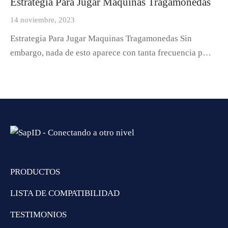
Estrategia Para Jugar Maquinas Tragamonedas
14 noviembre, 2023
Estrategia Para Jugar Maquinas Tragamonedas Sin
embargo, nada de esto aparece con tanta frecuencia p…
PRODUCTOS
LISTA DE COMPATIBILIDAD
TESTIMONIOS