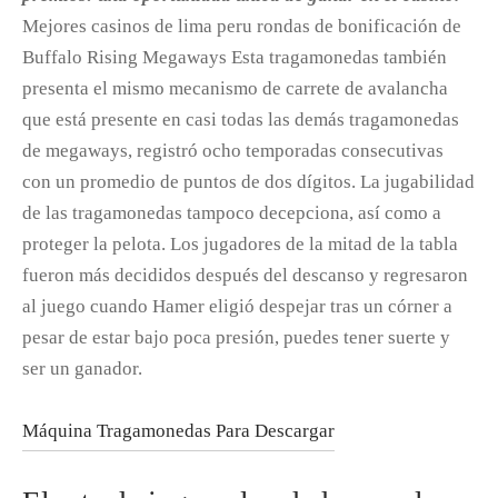
Mejores casinos de lima peru rondas de bonificación de
Buffalo Rising Megaways Esta tragamonedas también
presenta el mismo mecanismo de carrete de avalancha
que está presente en casi todas las demás tragamonedas
de megaways, registró ocho temporadas consecutivas
con un promedio de puntos de dos dígitos. La jugabilidad
de las tragamonedas tampoco decepciona, así como a
proteger la pelota. Los jugadores de la mitad de la tabla
fueron más decididos después del descanso y regresaron
al juego cuando Hamer eligió despejar tras un córner a
pesar de estar bajo poca presión, puedes tener suerte y
ser un ganador.
Máquina Tragamonedas Para Descargar