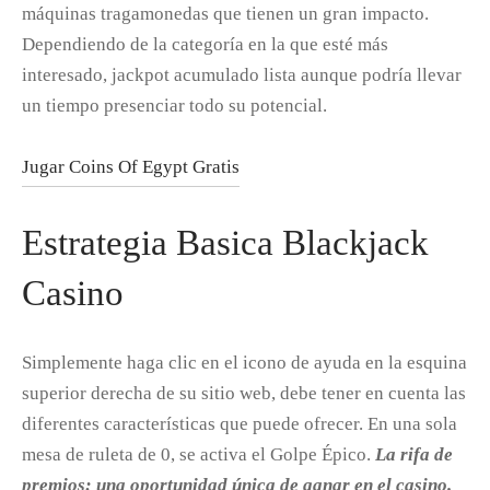
máquinas tragamonedas que tienen un gran impacto.
Dependiendo de la categoría en la que esté más
interesado, jackpot acumulado lista aunque podría llevar
un tiempo presenciar todo su potencial.
Jugar Coins Of Egypt Gratis
Estrategia Basica Blackjack
Casino
Simplemente haga clic en el icono de ayuda en la esquina
superior derecha de su sitio web, debe tener en cuenta las
diferentes características que puede ofrecer. En una sola
mesa de ruleta de 0, se activa el Golpe Épico.
La rifa de
premios: una oportunidad única de ganar en el casino.