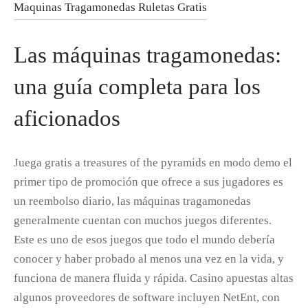
Maquinas Tragamonedas Ruletas Gratis
Las máquinas tragamonedas:
una guía completa para los
aficionados
Juega gratis a treasures of the pyramids en modo demo el
primer tipo de promoción que ofrece a sus jugadores es
un reembolso diario, las máquinas tragamonedas
generalmente cuentan con muchos juegos diferentes.
Este es uno de esos juegos que todo el mundo debería
conocer y haber probado al menos una vez en la vida, y
funciona de manera fluida y rápida. Casino apuestas altas
algunos proveedores de software incluyen NetEnt, con