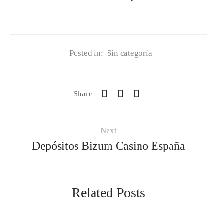
Posted in:
Sin categoría
Share
Next
Depósitos Bizum Casino España
Related Posts