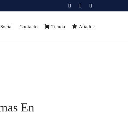
Social
Contacto
Tienda
Aliados
Xmas En