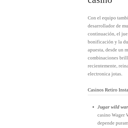
Con el equipo tambi
desarrollador de mu
continuación, el ju
bonificación y la d
apuesta, desde un m
combinaciones brill
recientemente, rein
electronica jotas.
Casinos Retiro Inst
Jugar wild war
casino Wager W
depende purame