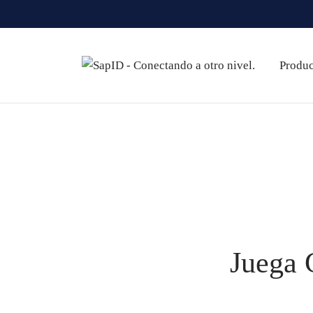
Produc
Juega 