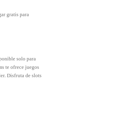
gar gratis para
ponible solo para
s te ofrece juegos
r. Disfruta de slots