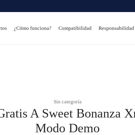
tos
¿Cómo funciona?
Compatibilidad
Responsabilidad 
Sin categoría
Gratis A Sweet Bonanza 
Modo Demo