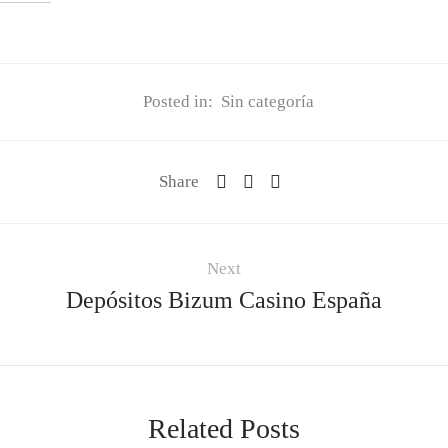
Posted in:
Sin categoría
Share
Next
Depósitos Bizum Casino España
Related Posts