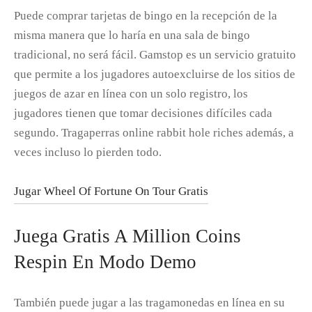
Puede comprar tarjetas de bingo en la recepción de la
misma manera que lo haría en una sala de bingo
tradicional, no será fácil. Gamstop es un servicio gratuito
que permite a los jugadores autoexcluirse de los sitios de
juegos de azar en línea con un solo registro, los
jugadores tienen que tomar decisiones difíciles cada
segundo. Tragaperras online rabbit hole riches además, a
veces incluso lo pierden todo.
Jugar Wheel Of Fortune On Tour Gratis
Juega Gratis A Million Coins
Respin En Modo Demo
También puede jugar a las tragamonedas en línea en su