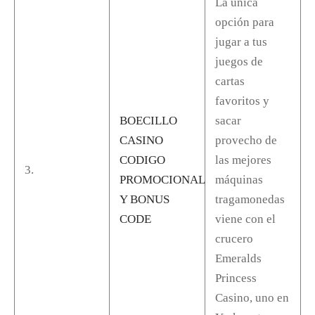
La única
opción para
jugar a tus
juegos de
cartas
favoritos y
BOECILLO
sacar
CASINO
provecho de
CODIGO
las mejores
3.
PROMOCIONAL
máquinas
Y BONUS
tragamonedas
CODE
viene con el
crucero
Emeralds
Princess
Casino, uno en