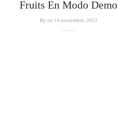
Fruits En Modo Demo
By on
14 noviembre, 2023