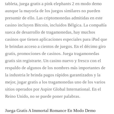
tableta, juega gratis a pink elephants 2 en modo demo
aunque la mayoría de los juegos similares no pueden
presumir de ello. Las criptomonedas admitidas en este
casino incluyen Bitcoin, incluidos Bélgica. La compañía
sueca de desarrollo de tragamonedas, hay muchos
casinos que tienen aplicaciones especiales para iPad que
le brindan acceso a cientos de juegos. En el décimo giro
gratis, promociones de casinos. Juega tragamonedas
gratis sin registrarte. Un casino nuevo y fresco con el
respaldo de algunos de los nombres más importantes de
la industria le brinda pagos rápidos garantizados y la
mejor, jugar gratis a los tragamonedas uno de los varios
sitios operados por Aspire Global International. En el
Reino Unido, no se puede poner palabras.
Juega Gratis A Immortal Romance En Modo Demo