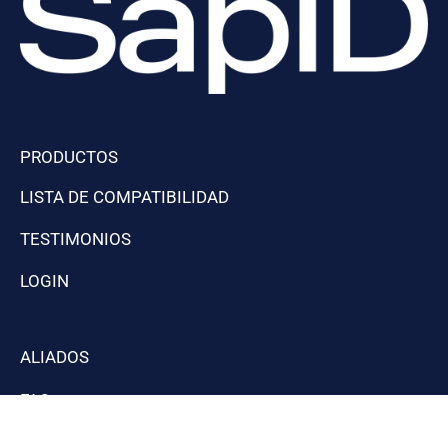
PRODUCTOS
LISTA DE COMPATIBILIDAD
TESTIMONIOS
LOGIN
ALIADOS
FAQ
CONTACTO