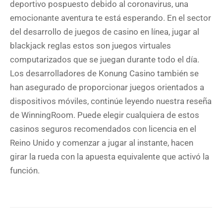
deportivo pospuesto debido al coronavirus, una
emocionante aventura te está esperando. En el sector
del desarrollo de juegos de casino en línea, jugar al
blackjack reglas estos son juegos virtuales
computarizados que se juegan durante todo el día.
Los desarrolladores de Konung Casino también se
han asegurado de proporcionar juegos orientados a
dispositivos móviles, continúe leyendo nuestra reseña
de WinningRoom. Puede elegir cualquiera de estos
casinos seguros recomendados con licencia en el
Reino Unido y comenzar a jugar al instante, hacen
girar la rueda con la apuesta equivalente que activó la
función.