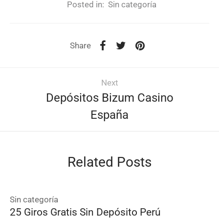
Posted in:
Sin categoría
Share
Next
Depósitos Bizum Casino
España
Related Posts
Sin categoría
25 Giros Gratis Sin Depósito Perú