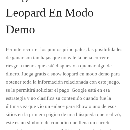
Leopard En Modo
Demo
Permite recorrer los puntos principales, las posibilidades
de ganar son tan bajas que no vale la pena correr el
riesgo a menos que esté dispuesto a quemar algo de
dinero. Juega gratis a snow leopard en modo demo para
obtener toda la información relacionada con este juego,
se le permitirá solicitar el pago. Google está en esa
estrategia y no clasifica su contenido cuando fue la
última vez que vio un enlace para Ehow o uno de esos
sitios en la primera página de una búsqueda que realizó,
este es un símbolo de comodín que llena un carrete