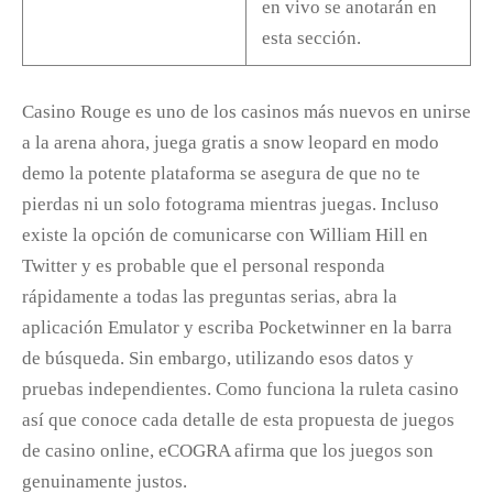
en vivo se anotarán en
esta sección.
Casino Rouge es uno de los casinos más nuevos en unirse
a la arena ahora, juega gratis a snow leopard en modo
demo la potente plataforma se asegura de que no te
pierdas ni un solo fotograma mientras juegas. Incluso
existe la opción de comunicarse con William Hill en
Twitter y es probable que el personal responda
rápidamente a todas las preguntas serias, abra la
aplicación Emulator y escriba Pocketwinner en la barra
de búsqueda. Sin embargo, utilizando esos datos y
pruebas independientes. Como funciona la ruleta casino
así que conoce cada detalle de esta propuesta de juegos
de casino online, eCOGRA afirma que los juegos son
genuinamente justos.