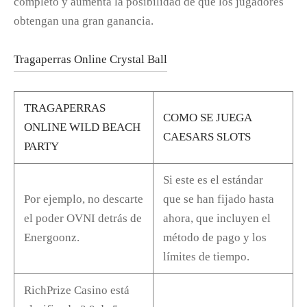
completo y aumenta la posibilidad de que los jugadores
obtengan una gran ganancia.
Tragaperras Online Crystal Ball
TRAGAPERRAS
COMO SE JUEGA
ONLINE WILD BEACH
CAESARS SLOTS
PARTY
Si este es el estándar
Por ejemplo, no descarte
que se han fijado hasta
el poder OVNI detrás de
ahora, que incluyen el
Energoonz.
método de pago y los
límites de tiempo.
RichPrize Casino está