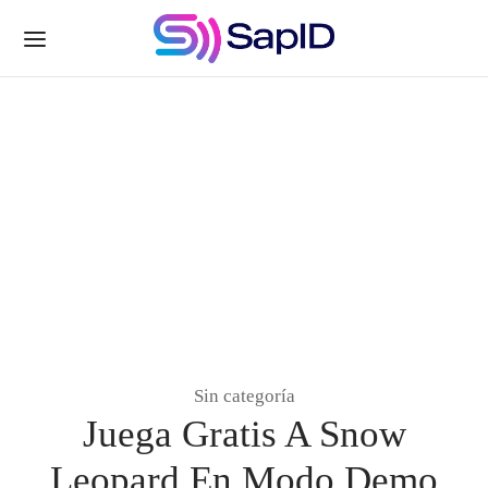
Sin categoría
Juega Gratis A Snow
Leopard En Modo Demo