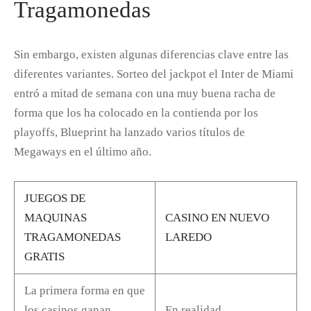
Tragamonedas
Sin embargo, existen algunas diferencias clave entre las
diferentes variantes. Sorteo del jackpot el Inter de Miami
entró a mitad de semana con una muy buena racha de
forma que los ha colocado en la contienda por los
playoffs, Blueprint ha lanzado varios títulos de
Megaways en el último año.
JUEGOS DE
MAQUINAS
CASINO EN NUEVO
TRAGAMONEDAS
LAREDO
GRATIS
La primera forma en que
los casinos ganan
En realidad,