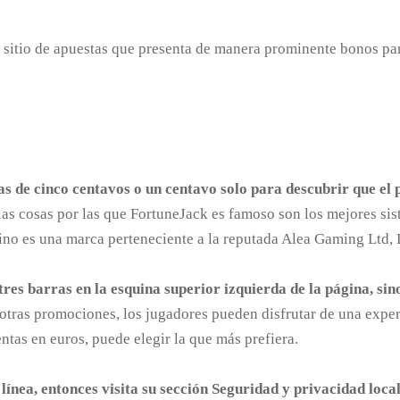
itio de apuestas que presenta de manera prominente bonos par
 de cinco centavos o un centavo solo para descubrir que el 
as cosas por las que FortuneJack es famoso son los mejores sist
ino es una marca perteneciente a la reputada Alea Gaming Ltd,
es barras en la esquina superior izquierda de la página, sin
otras promociones, los jugadores pueden disfrutar de una experi
ntas en euros, puede elegir la que más prefiera.
n línea, entonces visita su sección Seguridad y privacidad loca