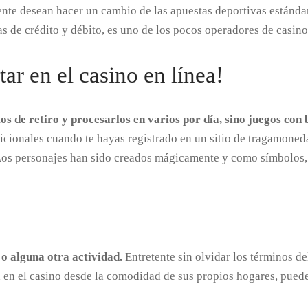
te desean hacer un cambio de las apuestas deportivas estándar o
as de crédito y débito, es uno de los pocos operadores de casinos
r en el casino en línea!
tos de retiro y procesarlos en varios por día, sino juegos co
cionales cuando te hayas registrado en un sitio de tragamoneda
. Los personajes han sido creados mágicamente y como símbolos
 o alguna otra actividad.
Entretente sin olvidar los términos de
 en el casino desde la comodidad de sus propios hogares, puede 