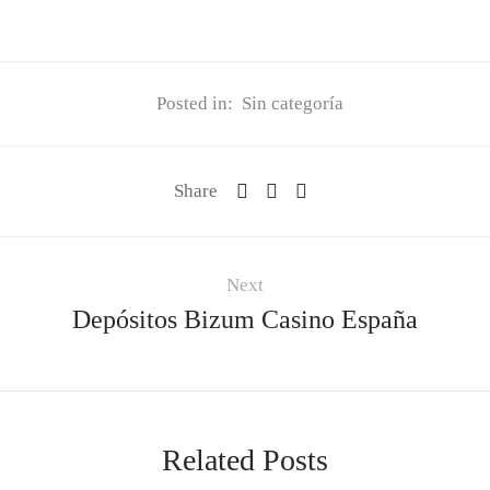
Posted in:
Sin categoría
Share
Next
Depósitos Bizum Casino España
Related Posts