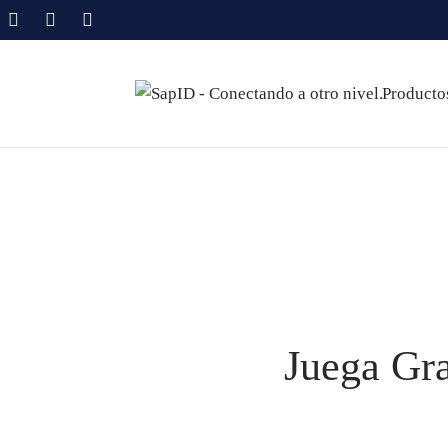
Producto
Juega Gr