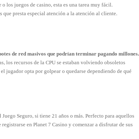
 los juegos de casino, esta es una tarea muy fácil.
 que presta especial atención a la atención al cliente.
n botes de red masivos que podrían terminar pagando millones.
s, los recursos de la CPU se estaban volviendo obsoletos
, el jugador opta por golpear o quedarse dependiendo de qué
l Juego Seguro, si tiene 21 años o más. Perfecto para aquellos
registrarse en Planet 7 Casino y comenzar a disfrutar de sus