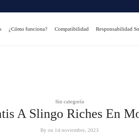
s
¿Cómo funciona?
Compatibilidad
Responsabilidad So
Sin categoría
atis A Slingo Riches En 
By on
14 noviembre, 2023