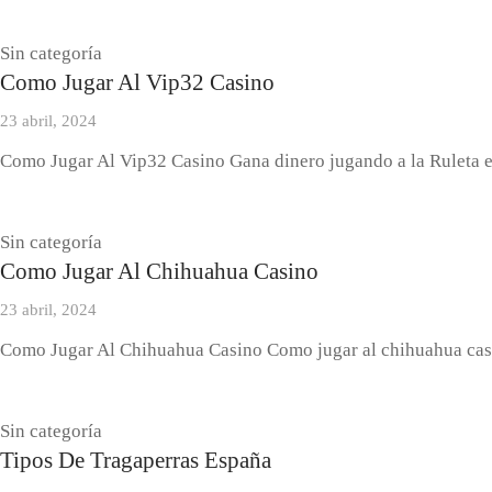
Sin categoría
Como Jugar Al Vip32 Casino
23 abril, 2024
Como Jugar Al Vip32 Casino Gana dinero jugando a la Ruleta e
Sin categoría
Como Jugar Al Chihuahua Casino
23 abril, 2024
Como Jugar Al Chihuahua Casino Como jugar al chihuahua cas
Sin categoría
Tipos De Tragaperras España