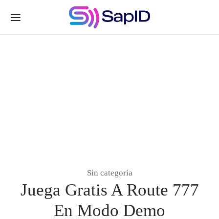
Sin categoría
Juega Gratis A Route 777
En Modo Demo