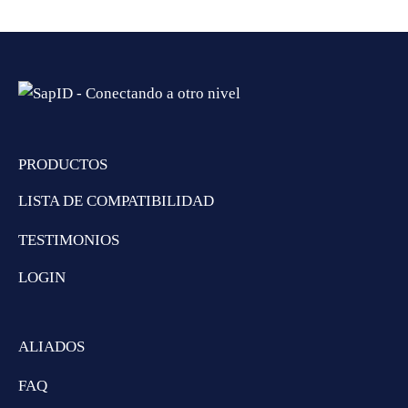
PRODUCTOS
LISTA DE COMPATIBILIDAD
TESTIMONIOS
LOGIN
ALIADOS
FAQ