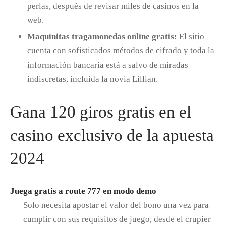
perlas, después de revisar miles de casinos en la
web.
Maquinitas tragamonedas online gratis:
El sitio
cuenta con sofisticados métodos de cifrado y toda la
información bancaria está a salvo de miradas
indiscretas, incluida la novia Lillian.
Gana 120 giros gratis en el
casino exclusivo de la apuesta
2024
Juega gratis a route 777 en modo demo
Solo necesita apostar el valor del bono una vez para
cumplir con sus requisitos de juego, desde el crupier