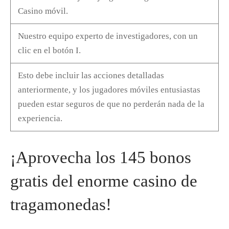
Casino móvil.
Nuestro equipo experto de investigadores, con un
clic en el botón I.
Esto debe incluir las acciones detalladas
anteriormente, y los jugadores móviles entusiastas
pueden estar seguros de que no perderán nada de la
experiencia.
¡Aprovecha los 145 bonos
gratis del enorme casino de
tragamonedas!